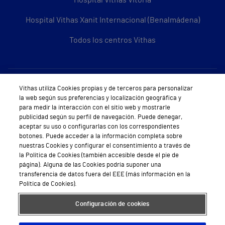
Hospital Vithas Vitoria
Hospital Vithas Xanit Internacional (Benalmádena)
Todos los centros Vithas
Sobre Vithas
Vithas utiliza Cookies propias y de terceros para personalizar
la web según sus preferencias y localización geográfica y
Quiénes somos
para medir la interacción con el sitio web y mostrarle
publicidad según su perfil de navegación. Puede denegar,
Trabajar en Vithas
aceptar su uso o configurarlas con los correspondientes
botones. Puede acceder a la información completa sobre
Teléfono Cita Médica
nuestras Cookies y configurar el consentimiento a través de
la Política de Cookies (también accesible desde el pie de
Teléfono Atención al Cliente
página). Alguna de las Cookies podría suponer una
transferencia de datos fuera del EEE (más información en la
Política de seguridad y salud en el trabajo
Política de Cookies).
Conoce a Supervita
Configuración de cookies