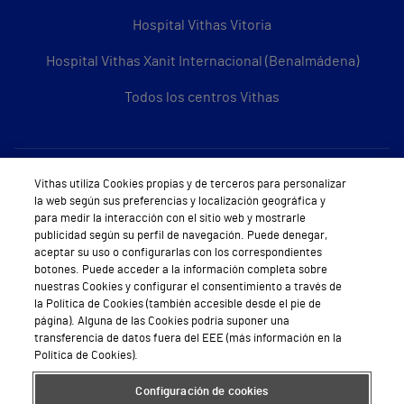
Hospital Vithas Vitoria
Hospital Vithas Xanit Internacional (Benalmádena)
Todos los centros Vithas
Sobre Vithas
Vithas utiliza Cookies propias y de terceros para personalizar
la web según sus preferencias y localización geográfica y
Quiénes somos
para medir la interacción con el sitio web y mostrarle
publicidad según su perfil de navegación. Puede denegar,
Trabajar en Vithas
aceptar su uso o configurarlas con los correspondientes
botones. Puede acceder a la información completa sobre
Teléfono Cita Médica
nuestras Cookies y configurar el consentimiento a través de
la Política de Cookies (también accesible desde el pie de
Teléfono Atención al Cliente
página). Alguna de las Cookies podría suponer una
transferencia de datos fuera del EEE (más información en la
Política de seguridad y salud en el trabajo
Política de Cookies).
Conoce a Supervita
Configuración de cookies