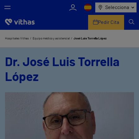
Selecciona
Pedir Cita
Nosotros
Hospitales Vithas
Equipo médico y asistencial
José Luis Torrella López
Centros
Dr. José Luis Torrella
Servicios de salud
López
Equipo médico y asistencial
Información útil
Comunicación