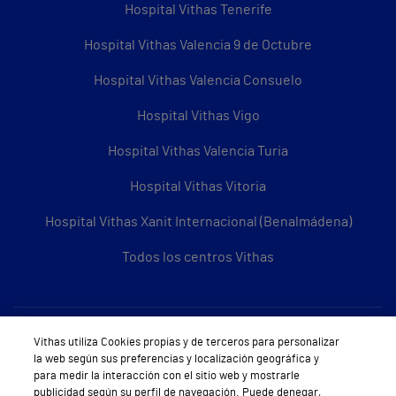
Hospital Vithas Tenerife
Hospital Vithas Valencia 9 de Octubre
Hospital Vithas Valencia Consuelo
Hospital Vithas Vigo
Hospital Vithas Valencia Turia
Hospital Vithas Vitoria
Hospital Vithas Xanit Internacional (Benalmádena)
Todos los centros Vithas
Sobre Vithas
Vithas utiliza Cookies propias y de terceros para personalizar
la web según sus preferencias y localización geográfica y
Quiénes somos
para medir la interacción con el sitio web y mostrarle
publicidad según su perfil de navegación. Puede denegar,