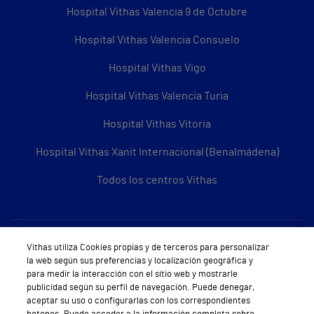
Hospital Vithas Valencia 9 de Octubre
Hospital Vithas Valencia Consuelo
Hospital Vithas Vigo
Hospital Vithas Valencia Turia
Hospital Vithas Vitoria
Hospital Vithas Xanit Internacional (Benalmádena)
Todos los centros Vithas
Sobre Vithas
Vithas utiliza Cookies propias y de terceros para personalizar
la web según sus preferencias y localización geográfica y
Quiénes somos
para medir la interacción con el sitio web y mostrarle
publicidad según su perfil de navegación. Puede denegar,
Trabajar en Vithas
aceptar su uso o configurarlas con los correspondientes