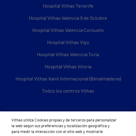
Hospital Vithas Tenerife
Hospital Vithas Valencia 9 de Octubre
Hospital Vithas Valencia Consuelo
Hospital Vithas Vigo
Hospital Vithas Valencia Turia
Hospital Vithas Vitoria
Hospital Vithas Xanit Internacional (Benalmádena)
Todos los centros Vithas
Sobre Vithas
Vithas utiliza Cookies propias y de terceros para personalizar
la web según sus preferencias y localización geográfica y
Quiénes somos
para medir la interacción con el sitio web y mostrarle