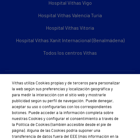
Hospital Vithas Vigo
Hospital Vithas Valencia Turia
Hospital Vithas Vitoria
Hospital Vithas Xanit Internacional (Benalmádena)
Todos los centros Vithas
Sobre Vithas
Vithas utiliza Cookies propias y de terceros para personalizar
la web según sus preferencias y localización geográfica y
Quiénes somos
para medir la interacción con el sitio web y mostrarle
publicidad según su perfil de navegación. Puede denegar,
Trabajar en Vithas
aceptar su uso o configurarlas con los correspondientes
botones. Puede acceder a la información completa sobre
Teléfono Cita Médica
nuestras Cookies y configurar el consentimiento a través de
la Política de Cookies (también accesible desde el pie de
Teléfono Atención al Cliente
página). Alguna de las Cookies podría suponer una
transferencia de datos fuera del EEE (más información en la