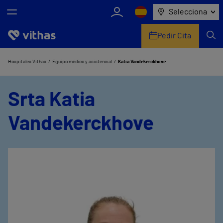
Selecciona
Pedir Cita
Nosotros
Hospitales Vithas
Equipo médico y asistencial
Katia Vandekerckhove
Centros
Srta Katia
Servicios de salud
Vandekerckhove
Equipo médico y asistencial
Información útil
Comunicación