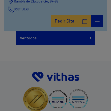
Rambla de L'Exposició, 97-99
938115838
Pedir Cita
Ver todos