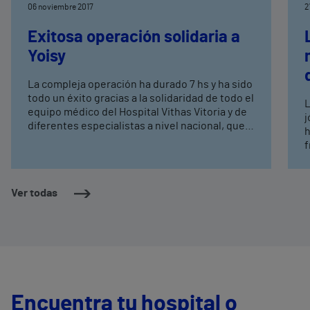
06 noviembre 2017
2
Exitosa operación solidaria a
Yoisy
La compleja operación ha durado 7 hs y ha sido
todo un éxito gracias a la solidaridad de todo el
L
equipo médico del Hospital Vithas Vitoria y de
j
diferentes especialistas a nivel nacional, que
h
han trabajado en equipo para mejorar la
f
calidad de vida de esta joven boliviana de 20
y
años
Ver todas
Encuentra tu hospital o