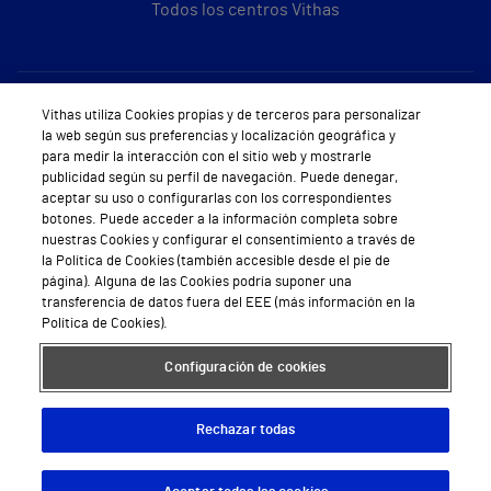
Todos los centros Vithas
Sobre Vithas
Vithas utiliza Cookies propias y de terceros para personalizar
la web según sus preferencias y localización geográfica y
Quiénes somos
para medir la interacción con el sitio web y mostrarle
publicidad según su perfil de navegación. Puede denegar,
Trabajar en Vithas
aceptar su uso o configurarlas con los correspondientes
botones. Puede acceder a la información completa sobre
Teléfono Cita Médica
nuestras Cookies y configurar el consentimiento a través de
la Política de Cookies (también accesible desde el pie de
Teléfono Atención al Cliente
página). Alguna de las Cookies podría suponer una
transferencia de datos fuera del EEE (más información en la
Política de seguridad y salud en el trabajo
Política de Cookies).
Conoce a Supervita
Configuración de cookies
Rechazar todas
Aviso Legal
Política de cookies
Política de privacidad
Mapa web
Protección de datos