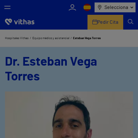
Selecciona
Pedir Cita
Nosotros
Hospitales Vithas
Equipo médico y asistencial
Esteban Vega Torres
Centros
Dr. Esteban Vega
Servicios de salud
Torres
Equipo médico y asistencial
Información útil
Comunicación