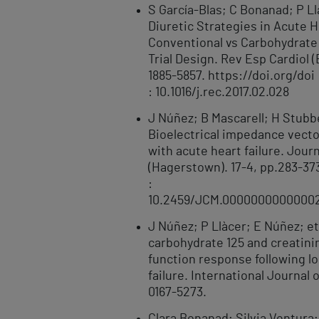
S García-Blas; C Bonanad; P Ll
Diuretic Strategies in Acute H
Conventional vs Carbohydrate 
Trial Design. Rev Esp Cardiol (
1885-5857. https://doi.org/doi
: 10.1016/j.rec.2017.02.028
J Núñez; B Mascarell; H Stubbe
Bioelectrical impedance vector
with acute heart failure. Jour
(Hagerstown). 17-4, pp.283-373
:
10.2459/JCM.0000000000000
J Núñez; P Llàcer; E Núñez; et
carbohydrate 125 and creatinin
function response following lo
failure. International Journal 
0167-5273.