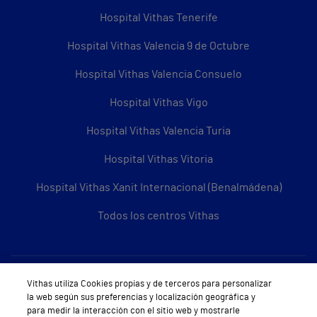
Hospital Vithas Tenerife
Hospital Vithas Valencia 9 de Octubre
Hospital Vithas Valencia Consuelo
Hospital Vithas Vigo
Hospital Vithas Valencia Turia
Hospital Vithas Vitoria
Hospital Vithas Xanit Internacional (Benalmádena)
Todos los centros Vithas
Sobre Vithas
Vithas utiliza Cookies propias y de terceros para personalizar
la web según sus preferencias y localización geográfica y
Quiénes somos
para medir la interacción con el sitio web y mostrarle