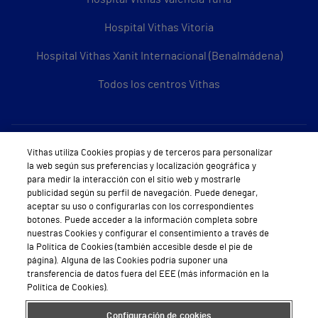
Hospital Vithas Vitoria
Hospital Vithas Xanit Internacional (Benalmádena)
Todos los centros Vithas
Sobre Vithas
Vithas utiliza Cookies propias y de terceros para personalizar
la web según sus preferencias y localización geográfica y
Quiénes somos
para medir la interacción con el sitio web y mostrarle
publicidad según su perfil de navegación. Puede denegar,
Trabajar en Vithas
aceptar su uso o configurarlas con los correspondientes
botones. Puede acceder a la información completa sobre
Teléfono Cita Médica
nuestras Cookies y configurar el consentimiento a través de
la Política de Cookies (también accesible desde el pie de
Teléfono Atención al Cliente
página). Alguna de las Cookies podría suponer una
transferencia de datos fuera del EEE (más información en la
Política de seguridad y salud en el trabajo
Política de Cookies).
Conoce a Supervita
Configuración de cookies