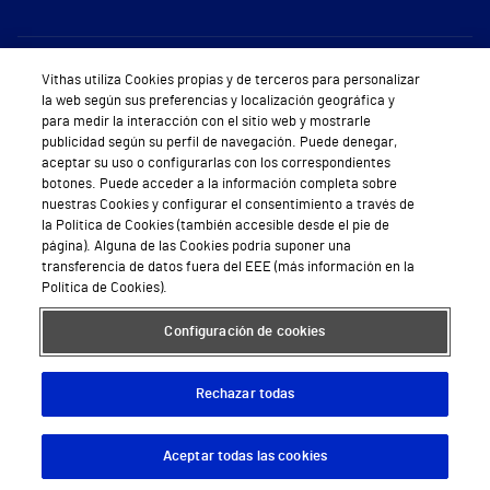
Sobre Vithas
Vithas utiliza Cookies propias y de terceros para personalizar
la web según sus preferencias y localización geográfica y
Quiénes somos
para medir la interacción con el sitio web y mostrarle
publicidad según su perfil de navegación. Puede denegar,
Trabajar en Vithas
aceptar su uso o configurarlas con los correspondientes
botones. Puede acceder a la información completa sobre
Teléfono Cita Médica
nuestras Cookies y configurar el consentimiento a través de
la Política de Cookies (también accesible desde el pie de
Teléfono Atención al Cliente
página). Alguna de las Cookies podría suponer una
transferencia de datos fuera del EEE (más información en la
Política de seguridad y salud en el trabajo
Política de Cookies).
Conoce a Supervita
Configuración de cookies
Rechazar todas
Aviso Legal
Política de cookies
Política de privacidad
Mapa web
Protección de datos
Aceptar todas las cookies
Descargar App
Pedir cita
© 2026 Vithas. Todos los derechos reservados.