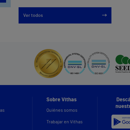
Ver todos
Sobre Vithas
Descá
nuest
vas
Quiénes somos
Trabajar en Vithas