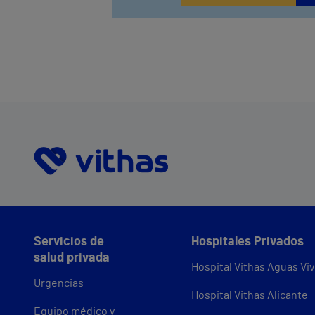
914473400
Servicios de
Hospitales Privados
salud privada
Hospital Vithas Aguas Vi
Urgencias
Hospital Vithas Alicante
Equipo médico y