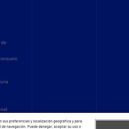
9 de
 Consuelo
Turia
ena)
n sus preferencias y localización geográfica y para
fil de navegación. Puede denegar, aceptar su uso o