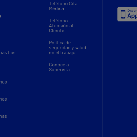
Teléfono Cita
Médica
a
Teléfono
Atención al
Cliente
Política de
seguridad y salud
thas Las
en el trabajo
Conoce a
Supervita
thas
thas
thas