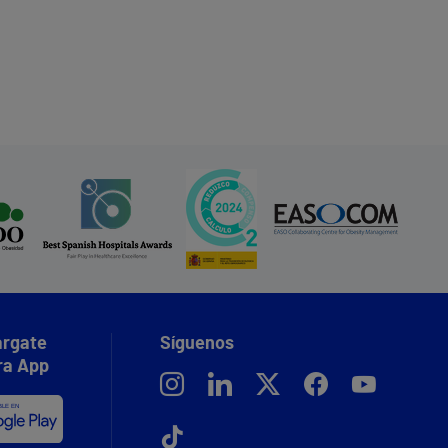
rgate
Síguenos
ra App