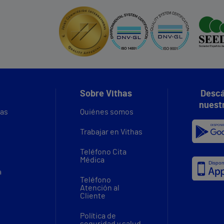
Sobre Vithas
Descá
nuest
vas
Quiénes somos
Trabajar en Vithas
Teléfono Cita
Médica
a
Teléfono
Atención al
Cliente
Política de
seguridad y salud