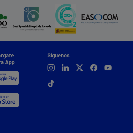
rgate
Síguenos
ra App