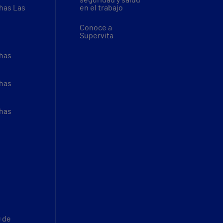
thas Las
en el trabajo
Conoce a
Supervita
thas
thas
thas
9 de