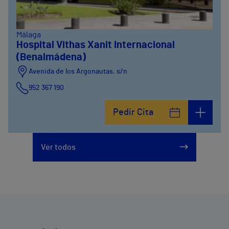
Málaga
Hospital Vithas Xanit Internacional
(Benalmádena)
Avenida de los Argonautas, s/n
952 367 190
Avenida del Cosmo , 4
Pedir Cita
952 56 19 51
Ver todos