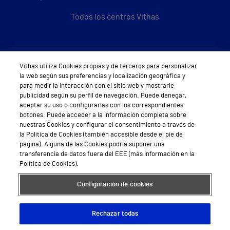
Todos los centros Vithas
Sobre Vithas
Vithas utiliza Cookies propias y de terceros para personalizar
la web según sus preferencias y localización geográfica y
Quiénes somos
para medir la interacción con el sitio web y mostrarle
publicidad según su perfil de navegación. Puede denegar,
Trabajar en Vithas
aceptar su uso o configurarlas con los correspondientes
botones. Puede acceder a la información completa sobre
Teléfono Cita Médica
nuestras Cookies y configurar el consentimiento a través de
la Política de Cookies (también accesible desde el pie de
Teléfono Atención al Cliente
página). Alguna de las Cookies podría suponer una
transferencia de datos fuera del EEE (más información en la
Política de seguridad y salud en el trabajo
Política de Cookies).
Conoce a Supervita
Configuración de cookies
Rechazar todas
Aviso Legal
Política de cookies
Política de privacidad
Mapa web
Protección de datos