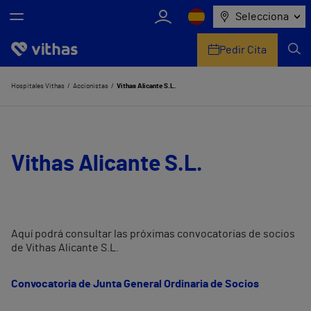
Selecciona
Pedir Cita
Nosotros
Hospitales Vithas
Accionistas
Vithas Alicante S.L.
Centros
Servicios de salud
Vithas Alicante S.L.
Equipo médico y asistencial
Información útil
Aquí podrá consultar las próximas convocatorias de socios
de Vithas Alicante S.L.
Comunicación
Convocatoria de Junta General Ordinaria de Socios