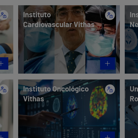
Instituto
In
Cardiovascular Vithas
Ne
Instituto Oncológico
Un
Vithas
Ro