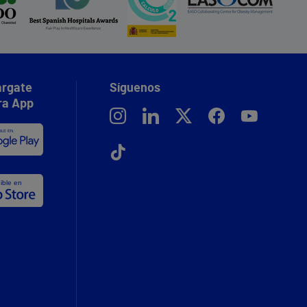
rgate
Síguenos
ra App