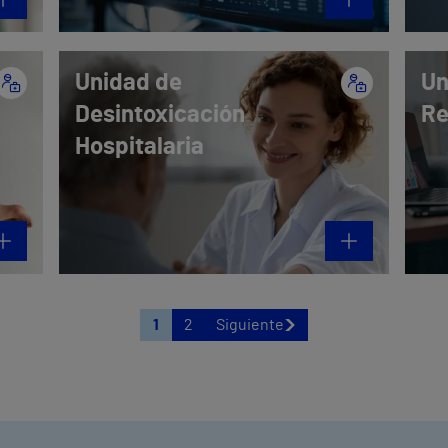
Unidad de
Un
Desintoxicación
Re
Hospitalaria
1
2
Siguiente