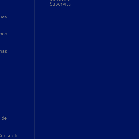
Supervita
thas
thas
thas
9 de
 Consuelo