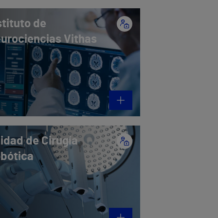
stituto de
urociencias Vithas
idad de Cirugía
bótica