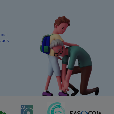
onal
cupes