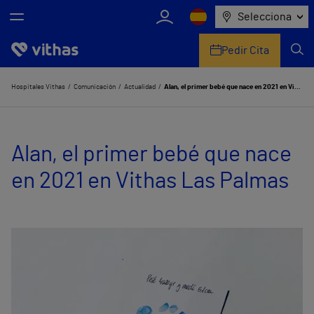
Selecciona
Pedir Cita
Nosotros
Hospitales Vithas
Comunicación
Actualidad
Alan, el primer bebé que nace en 2021 en Vithas Las Palmas
Centros
Alan, el primer bebé que nace
Servicios de salud
en 2021 en Vithas Las Palmas
Equipo médico y asistencial
Información útil
Comunicación