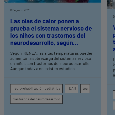
07 agosto 2026
0
Las olas de calor ponen a
prueba el sistema nervioso de
los niños con trastornos del
neurodesarrollo, según
expertos en
Según IRENEA, las altas temperaturas pueden
neurorrehabilitación
aumentar la sobrecarga del sistema nervioso
L
pediátrica de Vithas
en niños con trastornos del neurodesarrollo
'
Aunque todavía no existen estudios
p
específicos, la evidencia científica permite
a
comprender por qué el calor puede influir en la
c
atención, la regulación emocional y la
d
neurorehabilitación pediátrica
TDAH
tea
conducta
s
trastornos del neurodesarrollo