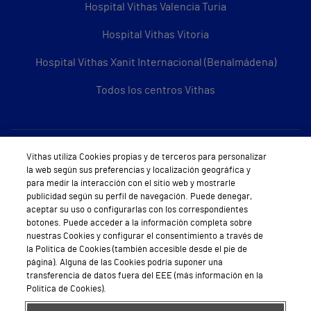
Hospital Vithas Valencia Turia
Hospital Vithas Vitoria
Hospital Vithas Xanit Internacional (Benalmádena)
Todos los centros Vithas
Sobre Vithas
Vithas utiliza Cookies propias y de terceros para personalizar
la web según sus preferencias y localización geográfica y
Quiénes somos
para medir la interacción con el sitio web y mostrarle
publicidad según su perfil de navegación. Puede denegar,
Trabajar en Vithas
aceptar su uso o configurarlas con los correspondientes
botones. Puede acceder a la información completa sobre
Teléfono Cita Médica
nuestras Cookies y configurar el consentimiento a través de
la Política de Cookies (también accesible desde el pie de
Teléfono Atención al Cliente
página). Alguna de las Cookies podría suponer una
transferencia de datos fuera del EEE (más información en la
Política de seguridad y salud en el trabajo
Política de Cookies).