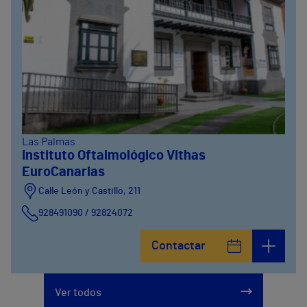
Las Palmas
Instituto Oftalmológico Vithas
EuroCanarias
Calle León y Castillo, 211
928491090 / 92824072
Calle León y Castillo, 269
Contactar
928240725
Ver todos