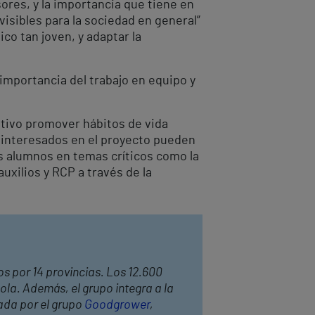
ores, y la importancia que tiene en
visibles para la sociedad en general”
co tan joven, y adaptar la
 importancia del trabajo en equipo y
etivo promover hábitos de vida
n interesados en el proyecto pueden
sus alumnos en temas críticos como la
uxilios y RCP a través de la
os por 14 provincias. Los 12.600
ola. Además, el grupo integra a la
ada por el grupo
Goodgrower
,