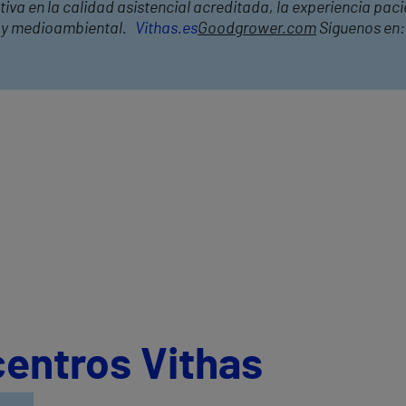
a en la calidad asistencial acreditada, la experiencia pacien
l y medioambiental.
Vithas.es
Goodgrower.com
Síguenos en
centros Vithas