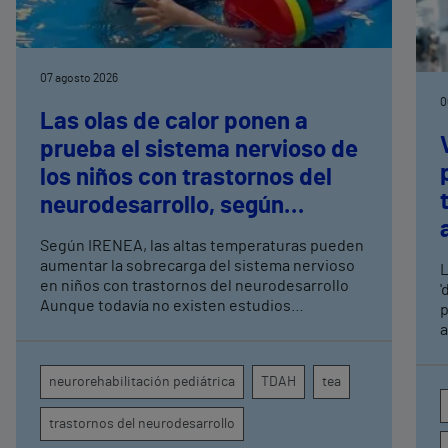
07 agosto 2026
0
Las olas de calor ponen a
prueba el sistema nervioso de
los niños con trastornos del
neurodesarrollo, según
expertos en
Según IRENEA, las altas temperaturas pueden
neurorrehabilitación
aumentar la sobrecarga del sistema nervioso
L
pediátrica de Vithas
en niños con trastornos del neurodesarrollo
'
Aunque todavía no existen estudios
p
específicos, la evidencia científica permite
a
comprender por qué el calor puede influir en la
c
atención, la regulación emocional y la
d
neurorehabilitación pediátrica
TDAH
tea
conducta
s
trastornos del neurodesarrollo