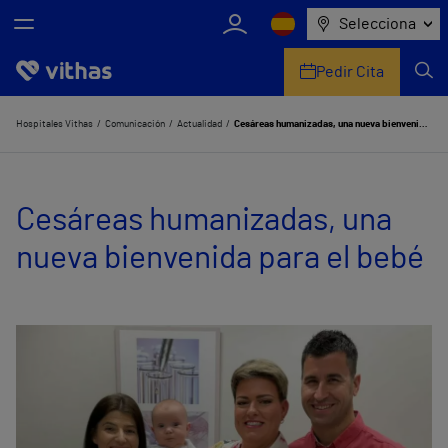
Selecciona
Pedir Cita
Nosotros
Hospitales Vithas
Comunicación
Actualidad
Cesáreas humanizadas, una nueva bienvenida para el bebé
Centros
Cesáreas humanizadas, una
Servicios de salud
nueva bienvenida para el bebé
Equipo médico y asistencial
Información útil
Comunicación