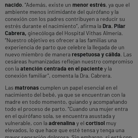
nacido
. “Además, existe un
menor estrés
, ya que el
ambiente menos intimidante del quirófano y la
conexión con los padres contribuyen a reducir su
estrés durante el nacimiento”, afirma la
Dra. Pilar
Cabrera,
ginecóloga del Hospital Vithas Almería.
“Nuestro objetivo es ofrecer a las familias una
experiencia de parto que celebre la llegada de un
nuevo miembro de manera
respetuosa y cálida
. Las
cesáreas humanizadas reflejan nuestro compromiso
con la
atención centrada en el paciente
y la
conexión familiar", comenta la Dra. Cabrera.
Las
matronas
cumplen un papel esencial en el
nacimiento del bebé, ya que se encuentran con la
madre en todo momento, guiando y acompañando
todo el proceso de parto. “Cuando una mujer entra
en el quirófano sola, se encuentra asustada y
vulnerable, con la
adrenalina
y el
cortisol
muy
elevados, lo que hace que esté tensa y tenga una
mayor sensación dolorosa. Sin embargo, si está con