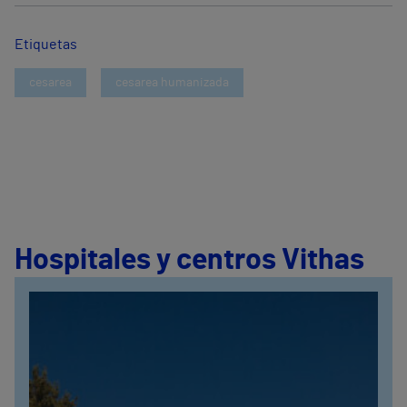
Etiquetas
cesarea
cesarea humanizada
Hospitales y centros Vithas