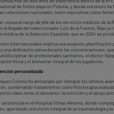
umula más de diez años de experiencia dentro de la RFE
acional de fútbol playa en Polonia, y desde entonces ha 
las selecciones nacionales, tanto masculinas como feme
ar, ocupa el cargo de jefe de los servicios médicos de la
 la llegada del seleccionador Luis de la Fuente. Bajo su 
ón médica de la Selección Española, que en 2024 se pro
nes internacionales implica una exigente planificación 
 y una dedicación plena durante las concentraciones, q
ltidisciplinar de profesionales sanitarios, el doctor Váz
ación física y el bienestar integral de los jugadores.
tención personalizada
Vázquez Colomo ha destacado por integrar los últimos ava
ción, combinando tratamientos como fisioterapia avanzada
ctos clave como el descanso, la nutrición y el apoyo psi
or asistencial en el Hospital Vithas Almería, donde compa
tes, aportando una visión integral de la traumatología y l