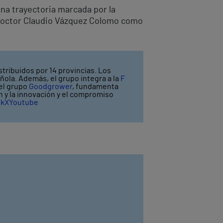
na trayectoria marcada por la
l doctor Claudio Vázquez Colomo como
stribuidos por 14 provincias. Los
ñola. Además, el grupo integra a la
F
 el grupo
Goodgrower
, fundamenta
ón y la innovación y el compromiso
ok
X
Youtube