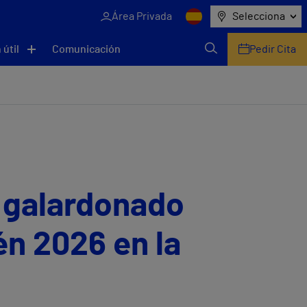
Área Privada
Selecciona
 útil
Comunicación
Pedir Cita
, galardonado
én 2026 en la