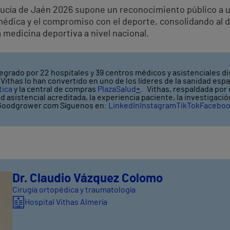
ucía de Jaén 2026 supone un reconocimiento público a u
 médica y el compromiso con el deporte, consolidando a
a medicina deportiva a nivel nacional.
egrado por 22 hospitales y 39 centros médicos y asistenciales di
ithas lo han convertido en uno de los líderes de la sanidad espa
tica
y la central de compras
PlazaSalud
+
. Vithas, respaldada por
ad asistencial acreditada, la experiencia paciente, la investigaci
oodgrower.com Síguenos en:
LinkedIn
Instagram
TikTok
Facebo
Dr. Claudio Vázquez Colomo
Cirugía ortopédica y traumatología
Hospital Vithas Almería