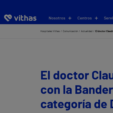
Nosotros
Centros
Servi
Hospitales Vithas
Comunicación
Actualidad
El doctor Claud
El doctor Cl
con la Bander
categoría de