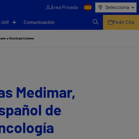
Área Privada
Selecciona
 útil
Comunicación
Pedir Cita
 Láser y Oncología Cutánea
has Medimar,
Español de
Oncología