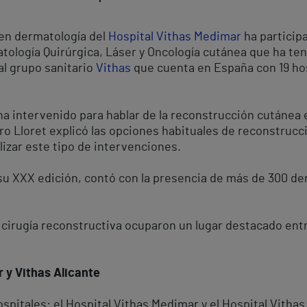
 en dermatología del
Hospital Vithas Medimar
ha particip
ología Quirúrgica, Láser y Oncología cutánea que ha ten
al grupo sanitario
Vithas
que cuenta en España con 19 hos
 ha intervenido para hablar de la reconstrucción cutánea
ro Lloret explicó las opciones habituales de reconstrucc
lizar este tipo de intervenciones.
su XXX edición, contó con la presencia de más de 300 der
 cirugía reconstructiva ocuparon un lugar destacado ent
 y Vithas Alicante
spitales: el Hospital Vithas Medimar y el Hospital Vitha