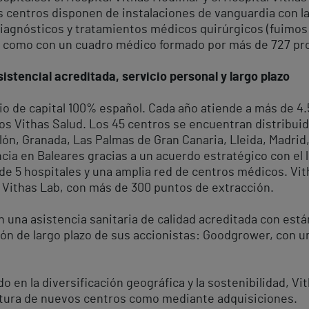
ros centros disponen de instalaciones de vanguardia con 
diagnósticos y tratamientos médicos quirúrgicos (fuimos
así como con un cuadro médico formado por más de 727 pr
istencial acreditada, servicio personal y largo plazo
rio de capital 100% español. Cada año atiende a más de 4
os Vithas Salud. Los 45 centros se encuentran distribuidos
lón, Granada, Las Palmas de Gran Canaria, Lleida, Madrid, 
ia en Baleares gracias a un acuerdo estratégico con el lí
de 5 hospitales y una amplia red de centros médicos. Vi
o Vithas Lab, con más de 300 puntos de extracción.
 una asistencia sanitaria de calidad acreditada con está
ón de largo plazo de sus accionistas: Goodgrower, con un 8
en la diversificación geográfica y la sostenibilidad, Vi
ertura de nuevos centros como mediante adquisiciones.