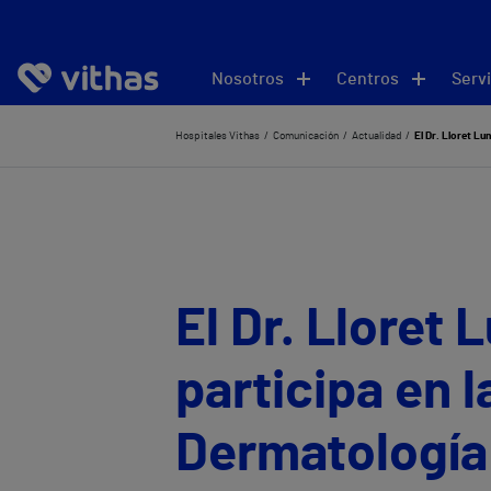
Nosotros
Centros
Servi
Hospitales Vithas
Comunicación
Actualidad
El Dr. Lloret Lu
El Dr. Lloret 
participa en 
Dermatología 