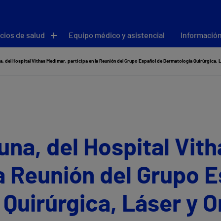
cios de salud
Equipo médico y asistencial
Información
na, del Hospital Vithas Medimar, participa en la Reunión del Grupo Español de Dermatología Quirúrgica,
Luna, del Hospital Vit
la Reunión del Grupo 
Quirúrgica, Láser y 