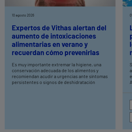
10 agosto 2026
0
Expertos de Vithas alertan del
aumento de intoxicaciones
alimentarias en verano y
recuerdan cómo prevenirlas
Es muy importante extremar la higiene, una
S
conservación adecuada de los alimentos y
a
recomiendan acudir a urgencias ante síntomas
e
persistentes o signos de deshidratación
A
e
c
a