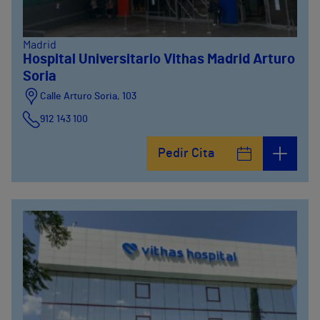
Madrid
Hospital Universitario Vithas Madrid Arturo
Soria
Calle Arturo Soria, 103
912 143 100
Calle Arturo Soria, 105
Pedir Cita
912 143 100
Calle Arturo Soria, 107
912 143 100