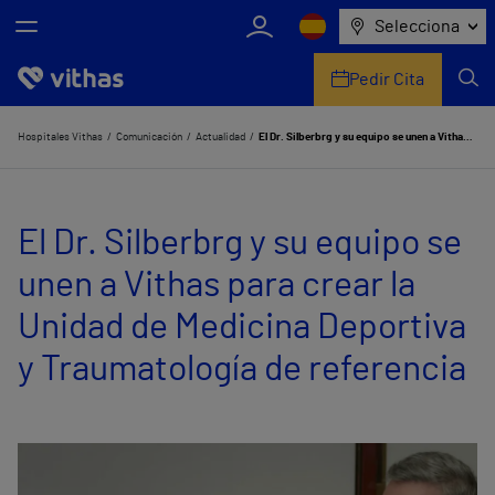
Selecciona
Pedir Cita
Nosotros
Hospitales Vithas
Comunicación
Actualidad
El Dr. Silberbrg y su equipo se unen a Vithas para crear la Unidad de Medicina Deportiva y Traumatología de referencia
Centros
El Dr. Silberbrg y su equipo se
Servicios de salud
unen a Vithas para crear la
Equipo médico y asistencial
Unidad de Medicina Deportiva
Información útil
y Traumatología de referencia
Comunicación