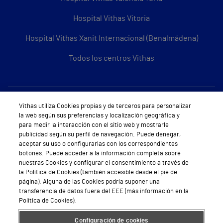
Hospital Vithas Vitoria
Hospital Vithas Xanit Internacional (Benalmádena)
Todos los centros Vithas
Sobre Vithas
Vithas utiliza Cookies propias y de terceros para personalizar
la web según sus preferencias y localización geográfica y
Quiénes somos
para medir la interacción con el sitio web y mostrarle
publicidad según su perfil de navegación. Puede denegar,
Trabajar en Vithas
aceptar su uso o configurarlas con los correspondientes
botones. Puede acceder a la información completa sobre
Teléfono Cita Médica
nuestras Cookies y configurar el consentimiento a través de
la Política de Cookies (también accesible desde el pie de
Teléfono Atención al Cliente
página). Alguna de las Cookies podría suponer una
transferencia de datos fuera del EEE (más información en la
Política de seguridad y salud en el trabajo
Política de Cookies).
Conoce a Supervita
Configuración de cookies