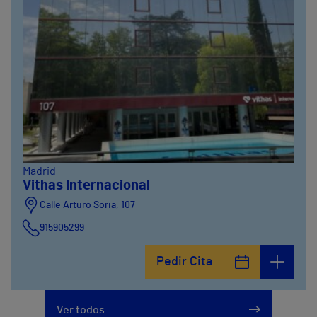
Madrid
Vithas Internacional
Calle Arturo Soria, 107
915905299
Pedir Cita
Ver todos