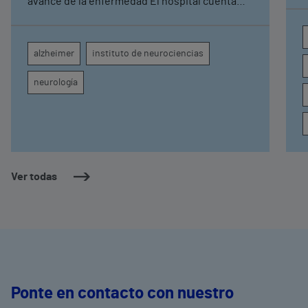
avance de la enfermedad El hospital cuenta
con cuatro neurólogos y tecnología de
diagnóstico por imagen para el exhaustivo
seguimiento clínico de cada paciente
alzheimer
instituto de neurociencias
neurología
Ver todas
Ponte en contacto con nuestro