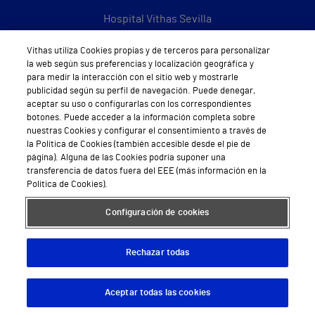
Hospital Vithas Sevilla
Hospital Vithas Tenerife
Vithas utiliza Cookies propias y de terceros para personalizar
la web según sus preferencias y localización geográfica y
Hospital Vithas Valencia 9 de Octubre
para medir la interacción con el sitio web y mostrarle
publicidad según su perfil de navegación. Puede denegar,
Hospital Vithas Valencia Consuelo
aceptar su uso o configurarlas con los correspondientes
botones. Puede acceder a la información completa sobre
Hospital Vithas Vigo
nuestras Cookies y configurar el consentimiento a través de
la Política de Cookies (también accesible desde el pie de
página). Alguna de las Cookies podría suponer una
Hospital Vithas Valencia Turia
transferencia de datos fuera del EEE (más información en la
Política de Cookies).
Hospital Vithas Vitoria
Configuración de cookies
Hospital Vithas Xanit Internacional (Benalmádena)
Todos los centros Vithas
Rechazar todas
Aceptar todas las cookies
Descargar App
Pedir cita
Sobre Vithas