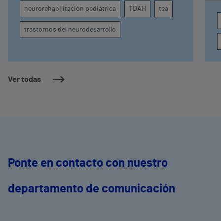
atención, la regulación emocional y la
d
neurorehabilitación pediátrica
TDAH
tea
conducta
s
trastornos del neurodesarrollo
Ver todas
Ponte en contacto con nuestro
departamento de comunicación