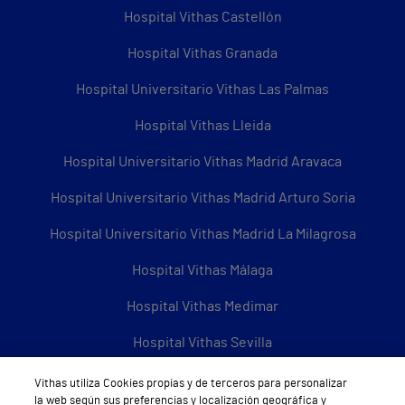
Hospital Vithas Castellón
Hospital Vithas Granada
Hospital Universitario Vithas Las Palmas
Hospital Vithas Lleida
Hospital Universitario Vithas Madrid Aravaca
Hospital Universitario Vithas Madrid Arturo Soria
Hospital Universitario Vithas Madrid La Milagrosa
Hospital Vithas Málaga
Hospital Vithas Medimar
Hospital Vithas Sevilla
Hospital Vithas Tenerife
Vithas utiliza Cookies propias y de terceros para personalizar
la web según sus preferencias y localización geográfica y