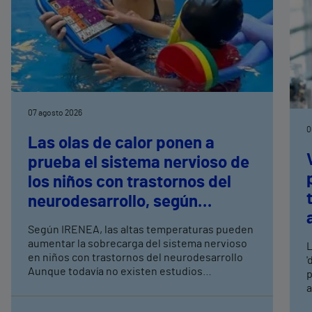
07 agosto 2026
0
Las olas de calor ponen a
prueba el sistema nervioso de
los niños con trastornos del
neurodesarrollo, según
expertos en
Según IRENEA, las altas temperaturas pueden
neurorrehabilitación
aumentar la sobrecarga del sistema nervioso
L
pediátrica de Vithas
en niños con trastornos del neurodesarrollo
'
Aunque todavía no existen estudios
p
específicos, la evidencia científica permite
a
comprender por qué el calor puede influir en la
c