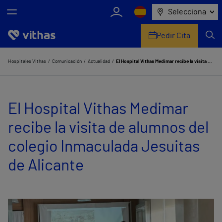
Selecciona
Pedir Cita
Nosotros
Hospitales Vithas
Comunicación
Actualidad
El Hospital Vithas Medimar recibe la visita de alumnos del colegio Inmaculada Jesuitas de Alicante
Centros
El Hospital Vithas Medimar
Servicios de salud
recibe la visita de alumnos del
Equipo médico y asistencial
colegio Inmaculada Jesuitas
Información útil
de Alicante
Comunicación