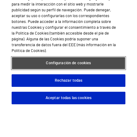
Hospital Vithas Valencia 9 de Octubre
para medir la interacción con el sitio web y mostrarle
publicidad según su perfil de navegación. Puede denegar,
Hospital Vithas Valencia Consuelo
aceptar su uso o configurarlas con los correspondientes
botones. Puede acceder a la información completa sobre
Hospital Vithas Vigo
nuestras Cookies y configurar el consentimiento a través de
la Política de Cookies (también accesible desde el pie de
página). Alguna de las Cookies podría suponer una
Hospital Vithas Valencia Turia
transferencia de datos fuera del EEE (más información en la
Política de Cookies).
Hospital Vithas Vitoria
Configuración de cookies
Hospital Vithas Xanit Internacional (Benalmádena)
Todos los centros Vithas
Rechazar todas
Aceptar todas las cookies
Descargar App
Pedir cita
Sobre Vithas
Quiénes somos
Trabajar en Vithas