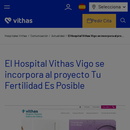
Selecciona
Pedir Cita
Nosotros
Hospitales Vithas
Comunicación
Actualidad
El Hospital Vithas Vigo se incorpora al proyecto Tu Fertilidad Es Posible
Centros
El Hospital Vithas Vigo se
Servicios de salud
incorpora al proyecto Tu
Equipo médico y asistencial
Fertilidad Es Posible
Información útil
Comunicación