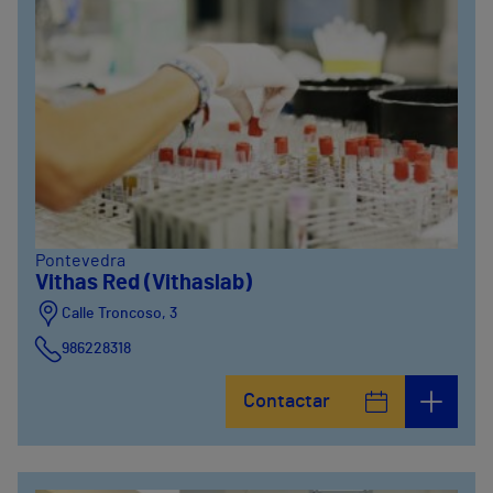
Pontevedra
Vithas Red (Vithaslab)
Calle Troncoso, 3
986228318
Avenida de Vigo, 5
Contactar
986841100
Calle Alfredo Vicenti, 42
981067066