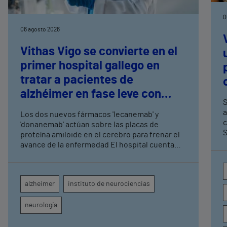
0
06 agosto 2026
Vithas Vigo se convierte en el
primer hospital gallego en
tratar a pacientes de
alzhéimer en fase leve con
S
terapias antiamiloide
a
Los dos nuevos fármacos 'lecanemab' y
c
'donanemab' actúan sobre las placas de
S
proteína amiloide en el cerebro para frenar el
avance de la enfermedad El hospital cuenta
con cuatro neurólogos y tecnología de
diagnóstico por imagen para el exhaustivo
seguimiento clínico de cada paciente
alzheimer
instituto de neurociencias
neurología