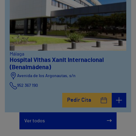
Málaga
Hospital Vithas Xanit Internacional
(Benalmádena)
Avenida de los Argonautas, s/n
952 367 190
Avenida del Cosmo , 4
Pedir Cita
952 56 19 51
Ver todos