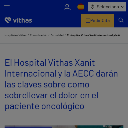
Selecciona
Pedir Cita
Nosotros
Hospitales Vithas
Comunicación
Actualidad
El Hospital Vithas Xanit Internacional y la AECC darán las claves sobre como sobrellevar el dolor en el paciente oncológico
Centros
El Hospital Vithas Xanit
Servicios de salud
Internacional y la AECC darán
Equipo médico y asistencial
las claves sobre como
Información útil
sobrellevar el dolor en el
Comunicación
paciente oncológico