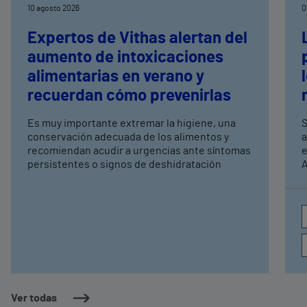
10 agosto 2026
0
Expertos de Vithas alertan del
aumento de intoxicaciones
alimentarias en verano y
recuerdan cómo prevenirlas
Es muy importante extremar la higiene, una
S
conservación adecuada de los alimentos y
a
recomiendan acudir a urgencias ante síntomas
e
persistentes o signos de deshidratación
A
e
c
a
Ver todas