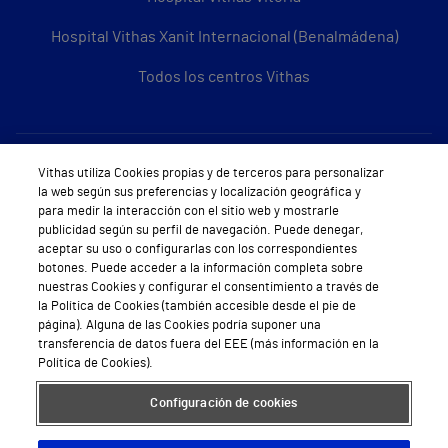
Hospital Vithas Xanit Internacional (Benalmádena)
Todos los centros Vithas
Sobre Vithas
Vithas utiliza Cookies propias y de terceros para personalizar
la web según sus preferencias y localización geográfica y
Quiénes somos
para medir la interacción con el sitio web y mostrarle
publicidad según su perfil de navegación. Puede denegar,
Trabajar en Vithas
aceptar su uso o configurarlas con los correspondientes
botones. Puede acceder a la información completa sobre
Teléfono Cita Médica
nuestras Cookies y configurar el consentimiento a través de
la Política de Cookies (también accesible desde el pie de
Teléfono Atención al Cliente
página). Alguna de las Cookies podría suponer una
transferencia de datos fuera del EEE (más información en la
Política de seguridad y salud en el trabajo
Política de Cookies).
Conoce a Supervita
Configuración de cookies