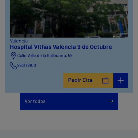
Valencia
Hospital Vithas Valencia 9 de Octubre
Calle Valle de la Ballestera, 59
963179100
Pedir Cita
Ver todos