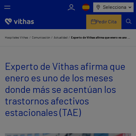
Selecciona
Pedir Cita
Nosotros
Hospitales Vithas
Comunicación
Actualidad
Experto de Vithas afirma que enero es uno de los meses donde más se acentúan los trastornos afectivos estacionales (TAE)
Centros
Experto de Vithas afirma que
Servicios de salud
enero es uno de los meses
Equipo médico y asistencial
donde más se acentúan los
Información útil
trastornos afectivos
Comunicación
estacionales (TAE)