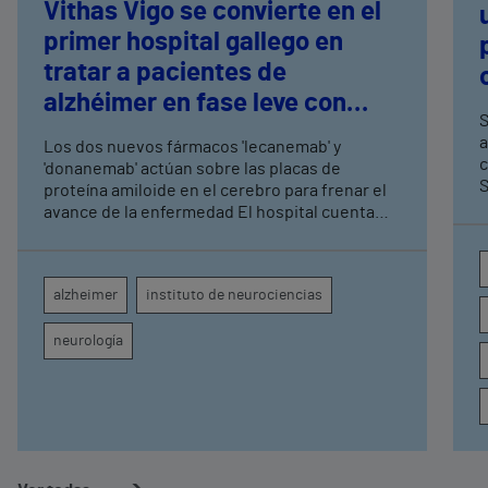
Vithas Vigo se convierte en el
primer hospital gallego en
tratar a pacientes de
alzhéimer en fase leve con
S
terapias antiamiloide
a
Los dos nuevos fármacos 'lecanemab' y
c
'donanemab' actúan sobre las placas de
S
proteína amiloide en el cerebro para frenar el
avance de la enfermedad El hospital cuenta
con cuatro neurólogos y tecnología de
diagnóstico por imagen para el exhaustivo
seguimiento clínico de cada paciente
alzheimer
instituto de neurociencias
neurología