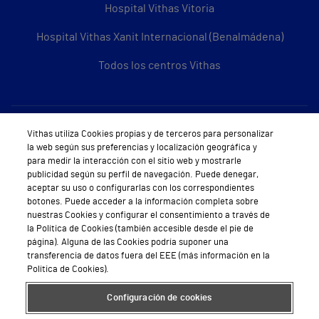
Hospital Vithas Vitoria
Hospital Vithas Xanit Internacional (Benalmádena)
Todos los centros Vithas
Sobre Vithas
Vithas utiliza Cookies propias y de terceros para personalizar
la web según sus preferencias y localización geográfica y
Quiénes somos
para medir la interacción con el sitio web y mostrarle
publicidad según su perfil de navegación. Puede denegar,
Trabajar en Vithas
aceptar su uso o configurarlas con los correspondientes
botones. Puede acceder a la información completa sobre
Teléfono Cita Médica
nuestras Cookies y configurar el consentimiento a través de
la Política de Cookies (también accesible desde el pie de
Teléfono Atención al Cliente
página). Alguna de las Cookies podría suponer una
transferencia de datos fuera del EEE (más información en la
Política de seguridad y salud en el trabajo
Política de Cookies).
Conoce a Supervita
Configuración de cookies