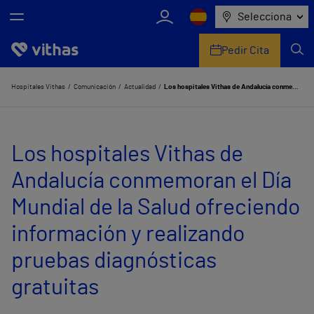
Selecciona
Pedir Cita
Nosotros
Hospitales Vithas
Comunicación
Actualidad
Los hospitales Vithas de Andalucía conmemoran el Día Mundial de la Salud ofreciendo información y realizando pruebas diagnósticas gratuitas
Centros
Los hospitales Vithas de
Servicios de salud
Andalucía conmemoran el Día
Equipo médico y asistencial
Mundial de la Salud ofreciendo
Información útil
información y realizando
Comunicación
pruebas diagnósticas
gratuitas