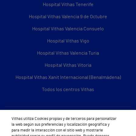
Hospital Vithas Tenerife
Hospital Vithas Valencia 9 de Octubre
Hospital Vithas Valencia Consuelo
Hospital Vithas Vigo
Hospital Vithas Valencia Turia
Hospital Vithas Vitoria
Hospital Vithas Xanit Internacional (Benalmádena)
Todos los centros Vithas
Sobre Vithas
Vithas utiliza Cookies propias y de terceros para personalizar
la web según sus preferencias y localización geográfica y
Quiénes somos
para medir la interacción con el sitio web y mostrarle