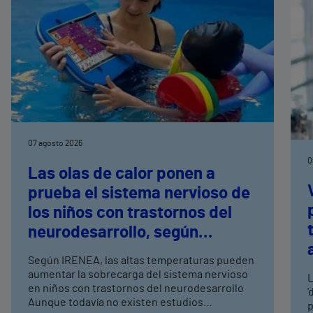
07 agosto 2026
0
Las olas de calor ponen a
prueba el sistema nervioso de
los niños con trastornos del
neurodesarrollo, según
expertos en
Según IRENEA, las altas temperaturas pueden
neurorrehabilitación
aumentar la sobrecarga del sistema nervioso
L
pediátrica de Vithas
en niños con trastornos del neurodesarrollo
'
Aunque todavía no existen estudios
p