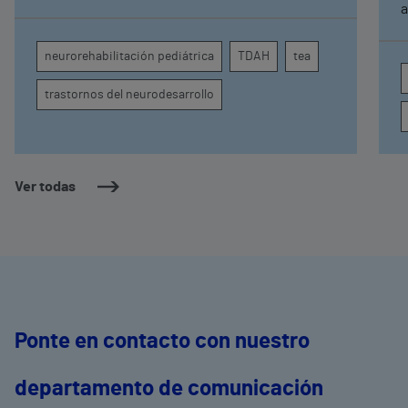
específicos, la evidencia científica permite
a
comprender por qué el calor puede influir en la
c
atención, la regulación emocional y la
d
neurorehabilitación pediátrica
TDAH
tea
conducta
s
trastornos del neurodesarrollo
Ver todas
Ponte en contacto con nuestro
departamento de comunicación