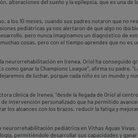
ón, alteraciones del sueño y la epilepsia, que es una de
no, a los 10 meses, cuando sus padres notaron que no res
isiones pediátricas ya nos alertaron de que algo no iba 
 desarrollo, pero nunca imaginamos un diagnóstico de este 
as muchas cosas, pero con el tiempo aprendes que no es u
 la neurorrehabilitación en Irenea, Oriol ha conseguido 
 Es como ganar la Champions League", afirma su padre. "
 dejaremos de luchar, porque cada niño es un mundo y nu
tora clínica de Irenea, "desde la llegada de Oriol al cent
n de intervención personalizado que ha permitido avances
ar los alcances con los brazos, reducir la fatiga y mejora
neurorrehabilitación pediátrica en Vithas Aguas Vivas, q
logía, permitiéndole desarrollar sus capacidades y gana