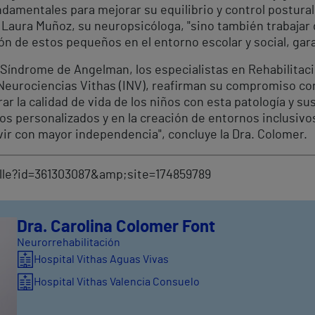
ndamentales para mejorar su equilibrio y control postural
ca Laura Muñoz, su neuropsicóloga, "sino también trabajar
ión de estos pequeños en el entorno escolar y social, gar
l Síndrome de Angelman, los especialistas en Rehabilita
e Neurociencias Vithas (INV), reafirman su compromiso co
 la calidad de vida de los niños con esta patología y su
s personalizados y en la creación de entornos inclusiv
vir con mayor independencia", concluye la Dra. Colomer.
lle?id=361303087&amp;site=174859789
Dra. Carolina Colomer Font
Neurorrehabilitación
Hospital Vithas Aguas Vivas
Hospital Vithas Valencia Consuelo