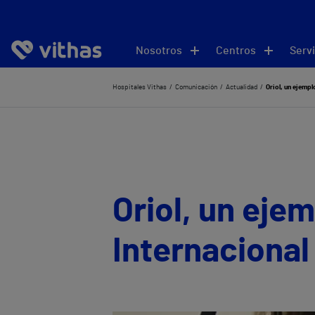
Nosotros
Centros
Servi
Hospitales Vithas
Comunicación
Actualidad
Oriol, un ejempl
Oriol, un eje
Internaciona