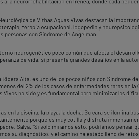
s a la neurorrehabilitación en Irenea, donde cada peque
Neurológica de Vithas Aguas Vivas destacan la importanci
terapia, terapia ocupacional, logopedia y neuropsicologí
 las personas con Síndrome de Angelman
orno neurogenético poco común que afecta el desarrollo 
eranza de vida, sí presenta grandes desafíos en la auto
la Ribera Alta, es uno de los pocos niños con Síndrome d
 menos del 2% de los casos de enfermedades raras en la
 Vivas ha sido y es fundamental para minimizar las dific
ras en la piscina, la playa, la ducha. Su cara se ilumina b
tantemente porque es muy cotilla y disfruta inmensament
 padre, Salva. "Si solo miramos esto, podríamos pensar q
s su diagnóstico, y el camino ha estado lleno de retos