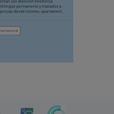
entan con atención telefónica
ltilingüe permanente y traslados a
gencias desde hoteles, apartamentos
rísticos y cruceros cuando sea
cesario
nternacional