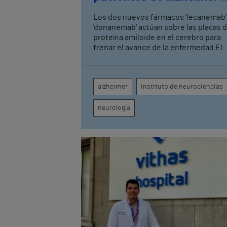
fase leve con terapias
Los dos nuevos fármacos 'lecanemab'
antiamiloide
'donanemab' actúan sobre las placas 
proteína amiloide en el cerebro para
frenar el avance de la enfermedad El
hospital cuenta con cuatro neurólogo
tecnología de diagnóstico por imagen
para el exhaustivo seguimiento clínic
alzheimer
instituto de neurociencias
de cada paciente
neurología