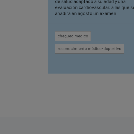
rendimiento
de salud adaptado a su edad y una
evaluación cardiovascular, a las que s
añadirá en agosto un examen
musculoesquelético La iniciativa forma
parte del acuerdo de patrocinio suscr
recientemente con Monte Real Club 
chequeo medico
Yates de Baiona
reconocimiento médico-deportivo