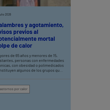
julio 2026
alambres y agotamiento,
visos previos al
otencialmente mortal
olpe de calor
yores de 65 años y menores de 15,
stantes, personas con enfermedades
ónicas, con obesidad o polimedicados
nstituyen algunos de los grupos que
ben extremar la precaución, explica la
ordinadora de enfermería del Servicio
 Urgencias del Hospital Vithas Las
rastornos por calor
Palmas