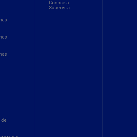
Conoce a
Supervita
thas
thas
thas
9 de