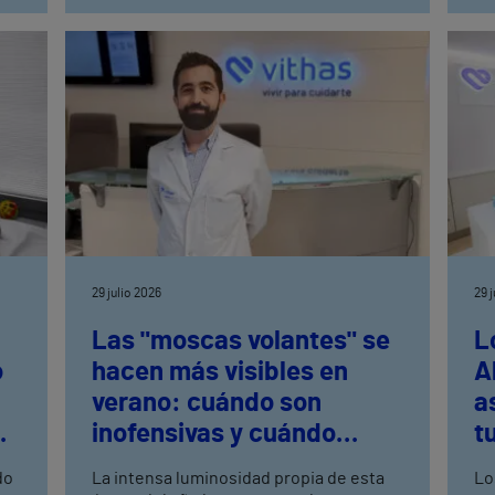
29 julio 2026
29 
Las "moscas volantes" se
L
o
hacen más visibles en
A
verano: cuándo son
a
inofensivas y cuándo
t
to
requieren una rápida
do
La intensa luminosidad propia de esta
Lo