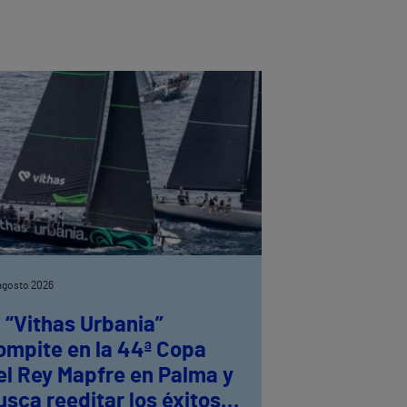
agosto 2026
l “Vithas Urbania”
ompite en la 44ª Copa
el Rey Mapfre en Palma y
usca reeditar los éxitos