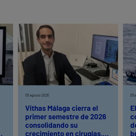
05 agosto 2026
05 
Vithas Málaga cierra el
E
primer semestre de 2026
c
consolidando su
d
en
crecimiento en cirugías,
b