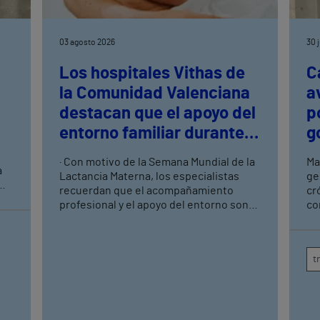
03 agosto 2026
30 
Los hospitales Vithas de
C
la Comunidad Valenciana
a
destacan que el apoyo del
p
entorno familiar durante
g
las primeras semanas es
· Con motivo de la Semana Mundial de la
Ma
a
clave para el éxito de la
Lactancia Materna, los especialistas
ge
lactancia materna
recuerdan que el acompañamiento
cr
y
profesional y el apoyo del entorno son
co
fundamentales para superar las
de
dificultades de las primeras semanas ·
co
Una correcta información, un buen
de
t
agarre y la detección precoz de posibles
dificultades favorecen una lactancia
más satisfactoria para la madre y el
bebé