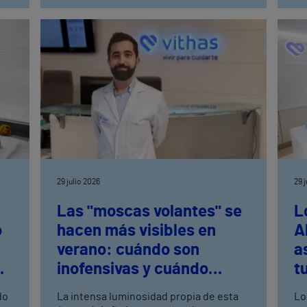
29 julio 2026
29 
Las "moscas volantes" se
L
o
hacen más visibles en
A
verano: cuándo son
a
inofensivas y cuándo
t
to
requieren una rápida
do
La intensa luminosidad propia de esta
Lo