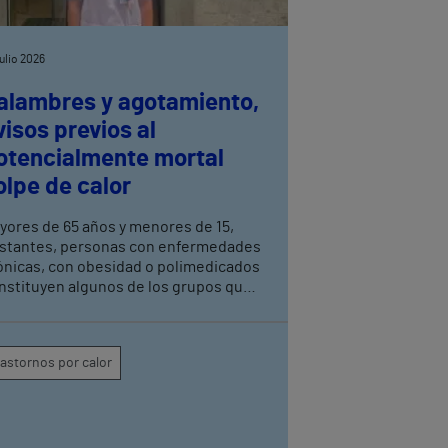
julio 2026
alambres y agotamiento,
visos previos al
otencialmente mortal
olpe de calor
yores de 65 años y menores de 15,
stantes, personas con enfermedades
ónicas, con obesidad o polimedicados
nstituyen algunos de los grupos que
ben extremar la precaución, explica la
ordinadora de enfermería del Servicio
 Urgencias del Hospital Vithas Las
rastornos por calor
Palmas