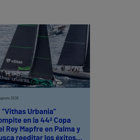
agosto 2026
l “Vithas Urbania”
ompite en la 44ª Copa
el Rey Mapfre en Palma y
usca reeditar los éxitos