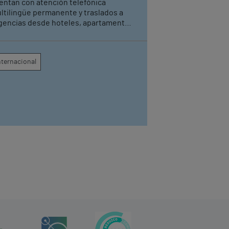
entan con atención telefónica
ltilingüe permanente y traslados a
gencias desde hoteles, apartamentos
rísticos y cruceros cuando sea
cesario
nternacional