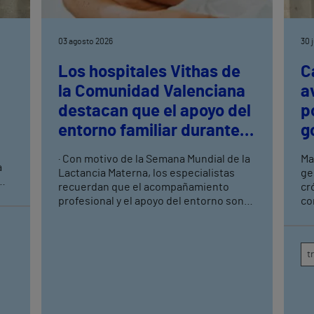
03 agosto 2026
30 
Los hospitales Vithas de
C
la Comunidad Valenciana
a
destacan que el apoyo del
p
entorno familiar durante
g
las primeras semanas es
· Con motivo de la Semana Mundial de la
Ma
a
clave para el éxito de la
Lactancia Materna, los especialistas
ge
lactancia materna
recuerdan que el acompañamiento
cr
y
profesional y el apoyo del entorno son
co
fundamentales para superar las
de
dificultades de las primeras semanas ·
co
Una correcta información, un buen
de
t
agarre y la detección precoz de posibles
dificultades favorecen una lactancia
más satisfactoria para la madre y el
bebé