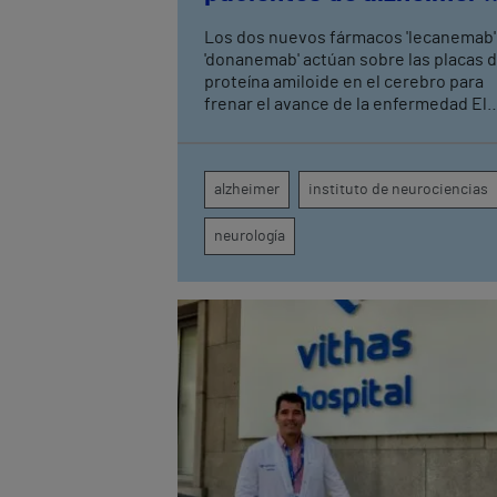
fase leve con terapias
Los dos nuevos fármacos 'lecanemab'
antiamiloide
'donanemab' actúan sobre las placas 
proteína amiloide en el cerebro para
frenar el avance de la enfermedad El
hospital cuenta con cuatro neurólogo
tecnología de diagnóstico por imagen
para el exhaustivo seguimiento clínic
alzheimer
instituto de neurociencias
de cada paciente
neurología