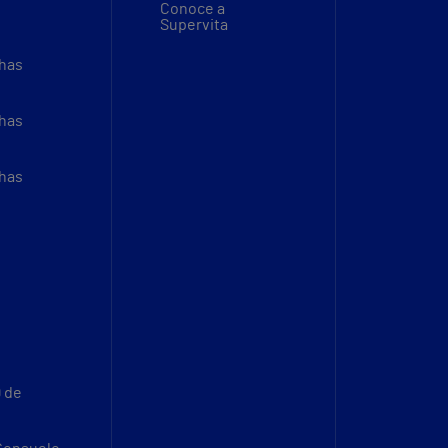
Conoce a
Supervita
thas
thas
thas
9 de