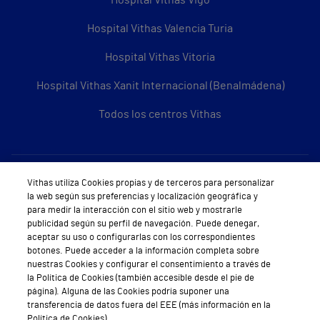
Hospital Vithas Vigo
Hospital Vithas Valencia Turia
Hospital Vithas Vitoria
Hospital Vithas Xanit Internacional (Benalmádena)
Todos los centros Vithas
Sobre Vithas
Vithas utiliza Cookies propias y de terceros para personalizar
la web según sus preferencias y localización geográfica y
Quiénes somos
para medir la interacción con el sitio web y mostrarle
publicidad según su perfil de navegación. Puede denegar,
Trabajar en Vithas
aceptar su uso o configurarlas con los correspondientes
botones. Puede acceder a la información completa sobre
Teléfono Cita Médica
nuestras Cookies y configurar el consentimiento a través de
la Política de Cookies (también accesible desde el pie de
Teléfono Atención al Cliente
página). Alguna de las Cookies podría suponer una
transferencia de datos fuera del EEE (más información en la
Política de seguridad y salud en el trabajo
Política de Cookies).