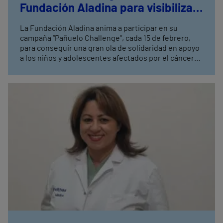
Fundación Aladina para visibilizar
el cáncer infantil
La Fundación Aladina anima a participar en su
campaña “Pañuelo Challenge”, cada 15 de febrero,
para conseguir una gran ola de solidaridad en apoyo
a los niños y adolescentes afectados por el cáncer
Desde Irenea afirman que no hay un límite temporal
para iniciar la rehabilitación de las secuelas del
tumor cerebral y destacan que su abordaje debe ser
integral y multidisciplinar para devolver al niño la
mayor funcionalidad posible y aumentar su
autonomía