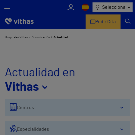
Selecciona
Pedir Cita
Nosotros
Hospitales Vithas
Comunicación
Actualidad
Centros
Servicios de salud
Actualidad en
Equipo médico y asistencial
Vithas
Información útil
Centros
Comunicación
Especialidades