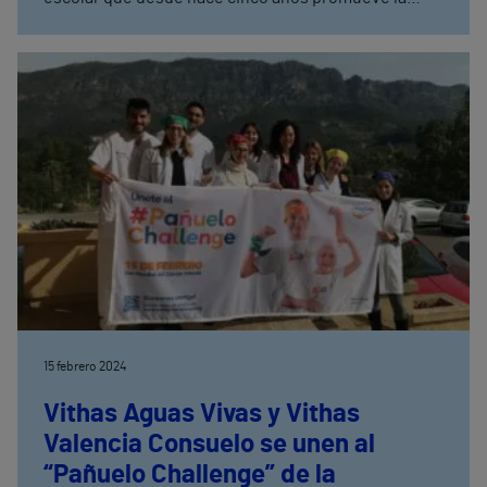
Asociación de Donantes y Receptores de Órganos
de Vigo, Adrovi, y la Axencia Galega de Doazón de
Órganos e Sangue, ADOS, para promover la donación
entre los escolares de 5º y 6º de Primaria y primer
ciclo de ESO.
15 febrero 2024
Vithas Aguas Vivas y Vithas
Valencia Consuelo se unen al
“Pañuelo Challenge” de la