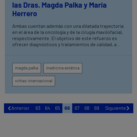
las Dras. Magda Palka y María
Herrero
Ambas cuentan además con una dilatada trayectoria
en el área de la oncología y de la cirugía maxilofacial,
respectivamente. El objetivo de este refuerzo es
ofrecer diagnósticos y tratamientos de calidad, a
través de técnicas de última generación y con un
equipo multidisciplinar y altamente capacitado
magda palka
medicina estética
vithas internacional
Anterior
63
64
65
66
67
68
69
Siguiente