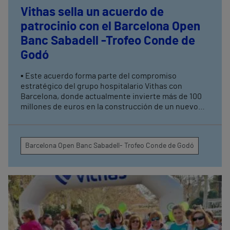
Vithas sella un acuerdo de
patrocinio con el Barcelona Open
Banc Sabadell -Trofeo Conde de
Godó
▪ Este acuerdo forma parte del compromiso
estratégico del grupo hospitalario Vithas con
Barcelona, donde actualmente invierte más de 100
millones de euros en la construcción de un nuevo
hospital ▪ En su 71ª edición, el Barcelona Open Banc
Sabadell – Trofeo Conde de Godó será el marco en el
que Vithas hará su presentación en sociedad en
Barcelona Open Banc Sabadell- Trofeo Conde de Godó
Barcelona, ciudad de origen de los fundadores del
grupo sanitario, que hoy cuenta con 20 hospitales y
37 centros médicos en 14 provincias a nivel nacional
▪ Vithas reafirma así también su compromiso con los
valores que comparte con el deporte: la vida
saludable, el trabajo en equipo y el espíritu de
superación