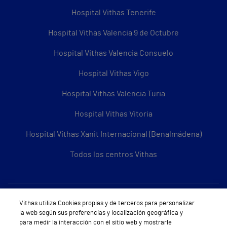
Hospital Vithas Tenerife
Hospital Vithas Valencia 9 de Octubre
Hospital Vithas Valencia Consuelo
Hospital Vithas Vigo
Hospital Vithas Valencia Turia
Hospital Vithas Vitoria
Hospital Vithas Xanit Internacional (Benalmádena)
Todos los centros Vithas
Sobre Vithas
Vithas utiliza Cookies propias y de terceros para personalizar
la web según sus preferencias y localización geográfica y
Quiénes somos
para medir la interacción con el sitio web y mostrarle