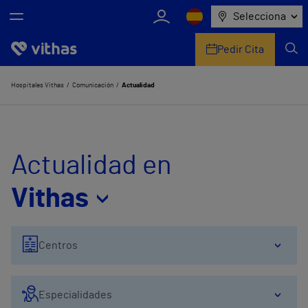
Selecciona
Pedir Cita
Nosotros
Hospitales Vithas
Comunicación
Actualidad
Centros
Servicios de salud
Actualidad en
Equipo médico y asistencial
Vithas
Información útil
Centros
Comunicación
Especialidades