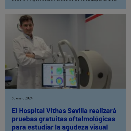
su larga experiencia se constata que los
veterinarios realizan más del doble de análisis de
perros que de gatos. Las mascotas, al igual que los
humanos, padecen enfermedades como obesidad,
hipertensión, diabetes, patologías cardiacas o
articulares, por lo que es aconsejable realizar, al
menos, una analítica anual para prevenir y, en su
caso, diagnosticar estas enfermedades.
30 enero 2024
El Hospital Vithas Sevilla realizará
pruebas gratuitas oftalmológicas
para estudiar la agudeza visual