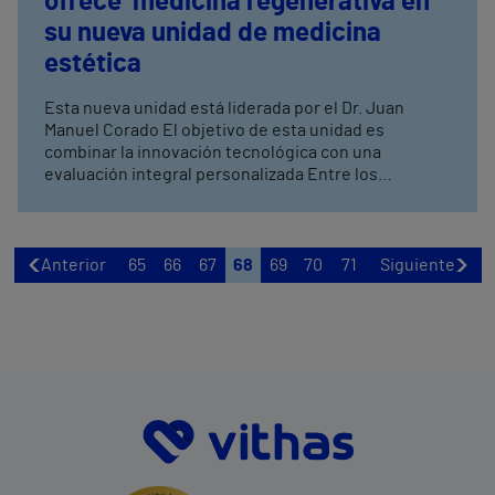
ofrece medicina regenerativa en
su nueva unidad de medicina
estética
Esta nueva unidad está liderada por el Dr. Juan
Manuel Corado El objetivo de esta unidad es
combinar la innovación tecnológica con una
evaluación integral personalizada Entre los
servicios que se ofrecen, destaca el lipofiling, la
medicina regenerativa, el rejuvenecimiento integral
y el lipoláser
Anterior
65
66
67
68
69
70
71
Siguiente