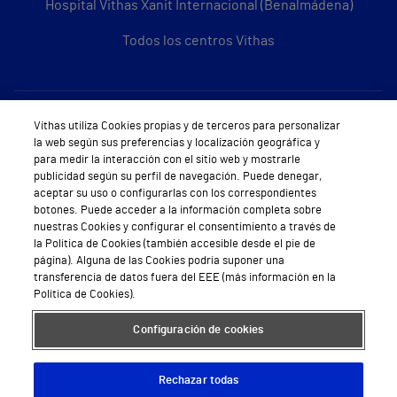
Hospital Vithas Xanit Internacional (Benalmádena)
Todos los centros Vithas
Sobre Vithas
Vithas utiliza Cookies propias y de terceros para personalizar
la web según sus preferencias y localización geográfica y
Quiénes somos
para medir la interacción con el sitio web y mostrarle
publicidad según su perfil de navegación. Puede denegar,
Trabajar en Vithas
aceptar su uso o configurarlas con los correspondientes
botones. Puede acceder a la información completa sobre
Teléfono Cita Médica
nuestras Cookies y configurar el consentimiento a través de
la Política de Cookies (también accesible desde el pie de
Teléfono Atención al Cliente
página). Alguna de las Cookies podría suponer una
transferencia de datos fuera del EEE (más información en la
Política de seguridad y salud en el trabajo
Política de Cookies).
Conoce a Supervita
Configuración de cookies
Rechazar todas