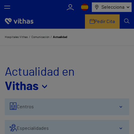
Selecciona
Pedir Cita
Nosotros
Hospitales Vithas
Comunicación
Actualidad
Centros
Servicios de salud
Actualidad en
Equipo médico y asistencial
Vithas
Información útil
Centros
Comunicación
Especialidades