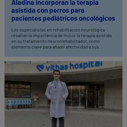
Aladina incorporan la terapia
asistida con perros para
pacientes pediátricos oncológicos
Los especialistas en rehabilitación neurológica
resaltan la importancia de incluir la terapia asistida
en su tratamiento neurorrehabilitador, como
elemento clave para añadir afectividad a sus
sesiones terapéuticas. La fundación ha llegado a un
acuerdo de colaboración con el hospital para
impulsar esta terapia con perros que ya se inició
hace unos meses en el Hospital Vithas Valencia
Consuelo.