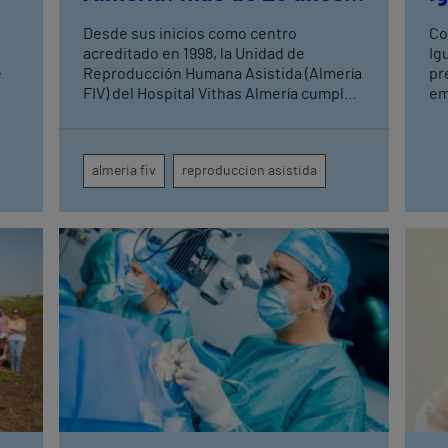
1.000 vidas
Desde sus inicios como centro
Co
acreditado en 1998, la Unidad de
Ig
e
Reproducción Humana Asistida (Almería
pr
FIV) del Hospital Vithas Almería cumple
em
re
más de 25 años. Esta efeméride
tr
coincide con el Día Mundial de la
má
Fertilidad, que se celebra este 4 de
ob
almeria fiv
reproduccion asistida
junio. Mil niños y niñas almerienses han
ho
nacido en el último cuarto de siglo
gracias a la labor de los profesionales
que forman dicha unidad de
reproducción humana asistida y a la
continua implementación de las nuevas
técnicas de laboratorio y tratamientos.