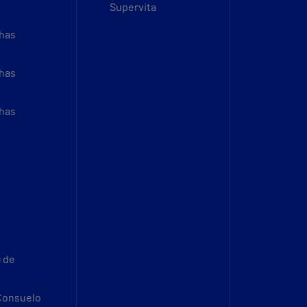
Supervita
thas
thas
thas
9 de
 Consuelo