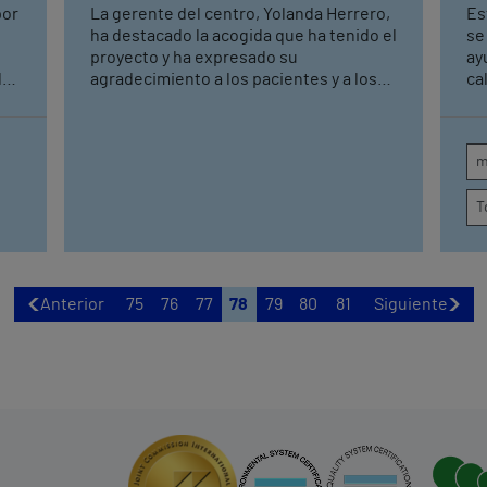
consultas y pruebas
e
por
La gerente del centro, Yolanda Herrero,
Es
diagnósticas
E
ha destacado la acogida que ha tenido el
se
proyecto y ha expresado su
ay
la
agradecimiento a los pacientes y a los
ca
profesionales que se han implicado
la
desde el primer momento. El doctor
pe
Juan Carlos Montalvá ha sido nombrado
ve
m
coordinador del centro médico y se
as
del
encargará de pilotar los proyectos de
re
T
ro
futuro “para consolidar a Vithas en Alzira
Vi
a
como un referente de la sanidad
ca
privada”
de
óp
de
Anterior
75
76
77
78
79
80
81
Siguiente