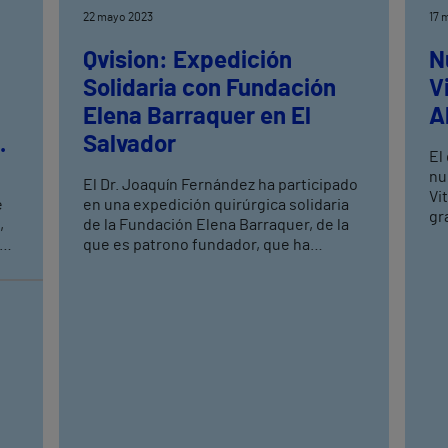
22 mayo 2023
17 
Qvision: Expedición
N
Solidaria con Fundación
V
Elena Barraquer en El
A
de
Salvador
El
nu
El Dr. Joaquín Fernández ha participado
Vi
e
en una expedición quirúrgica solidaria
gr
,
de la Fundación Elena Barraquer, de la
Al
uas
que es patrono fundador, que ha
operado 1141 Cataratas en El Salvador
za