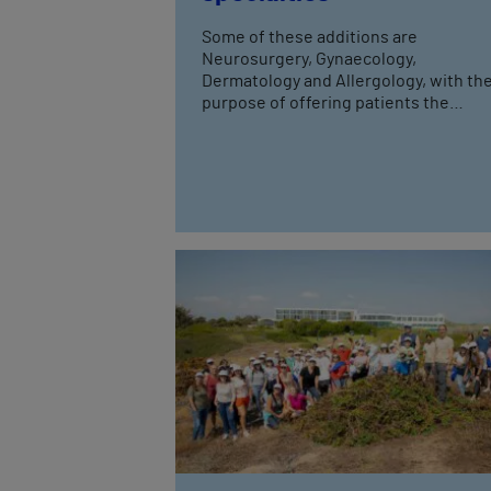
Some of these additions are
Neurosurgery, Gynaecology,
Dermatology and Allergology, with th
purpose of offering patients the
highest quality of care through its mo
than 20 medical specialties