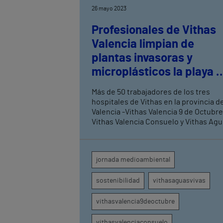
26 mayo 2023
Profesionales de Vithas
Valencia limpian de
plantas invasoras y
microplásticos la playa 
la Devesa de La Albufera
Más de 50 trabajadores de los tres
hospitales de Vithas en la provincia d
Valencia -Vithas Valencia 9 de Octubre
Vithas Valencia Consuelo y Vithas Ag
Vivas- participaron en esta acción de
sostenibilidad. Durante la jornada se
retiraron plantas invasoras de las
jornada medioambiental
dunas, se crearon y distribuyeron
bombas de semillas para regenerar la
sostenibilidad
vithasaguasvivas
flora autóctona y se realizó una limpie
de plásticos en la zona de la playa
vithasvalencia9deoctubre
vithasvalenciaconsuelo