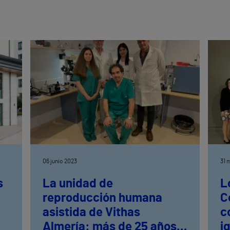
06 junio 2023
31 
s
La unidad de
L
reproducción humana
C
w
asistida de Vithas
c
Almería: más de 25 años y
i