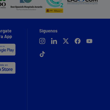
rgate
Síguenos
ra App