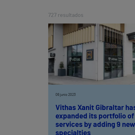
727
resultados
06 junio 2023
Vithas Xanit Gibraltar ha
expanded its portfolio of
services by adding 9 ne
specialties