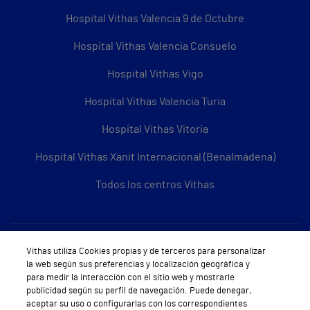
Hospital Vithas Valencia 9 de Octubre
Hospital Vithas Valencia Consuelo
Hospital Vithas Vigo
Hospital Vithas Valencia Turia
Hospital Vithas Vitoria
Hospital Vithas Xanit Internacional (Benalmádena)
Todos los centros Vithas
Sobre Vithas
Vithas utiliza Cookies propias y de terceros para personalizar
la web según sus preferencias y localización geográfica y
Quiénes somos
para medir la interacción con el sitio web y mostrarle
publicidad según su perfil de navegación. Puede denegar,
Trabajar en Vithas
aceptar su uso o configurarlas con los correspondientes