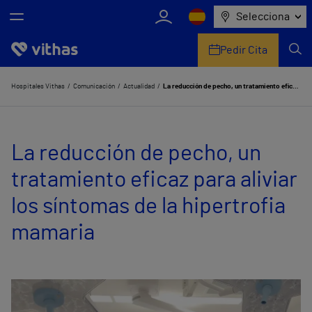
Selecciona
Pedir Cita
Nosotros
Hospitales Vithas
Comunicación
Actualidad
La reducción de pecho, un tratamiento eficaz para aliviar los síntomas de la hipertrofia mamaria
Centros
La reducción de pecho, un
Servicios de salud
tratamiento eficaz para aliviar
Equipo médico y asistencial
los síntomas de la hipertrofia
Información útil
mamaria
Comunicación