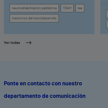
c
atención, la regulación emocional y la
d
neurorehabilitación pediátrica
TDAH
tea
conducta
s
trastornos del neurodesarrollo
Ver todas
Ponte en contacto con nuestro
departamento de comunicación