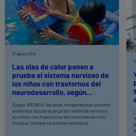
07 agosto 2026
0
Las olas de calor ponen a
prueba el sistema nervioso de
los niños con trastornos del
neurodesarrollo, según
expertos en
Según IRENEA, las altas temperaturas pueden
neurorrehabilitación
aumentar la sobrecarga del sistema nervioso
L
pediátrica de Vithas
en niños con trastornos del neurodesarrollo
'
Aunque todavía no existen estudios
p
específicos, la evidencia científica permite
a
comprender por qué el calor puede influir en la