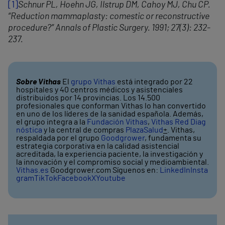
[1]
Schnur PL, Hoehn JG, Ilstrup DM, Cahoy MJ, Chu CP.
“Reduction mammaplasty: comestic or reconstructive
procedure?” Annals of Plastic Surgery. 1991; 27(3): 232-
237.
Sobre Vithas
El
grupo Vithas
está integrado por 22
hospitales y 40 centros médicos y asistenciales
distribuidos por 14 provincias. Los 14.500
profesionales que conforman Vithas lo han convertido
en uno de los líderes de la sanidad española. Además,
el grupo integra a la
Fundación Vithas
,
Vithas Red Diag
nóstica
y la central de compras
PlazaSalud
+
. Vithas,
respaldada por el grupo
Goodgrower
, fundamenta su
estrategia corporativa en la calidad asistencial
acreditada, la experiencia paciente, la investigación y
la innovación y el compromiso social y medioambiental.
Vithas.es
Goodgrower.com Síguenos en:
LinkedIn
Insta
gram
TikTok
Facebook
X
Youtube