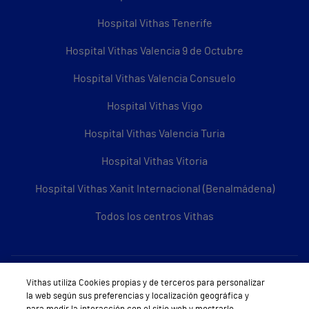
Hospital Vithas Tenerife
Hospital Vithas Valencia 9 de Octubre
Hospital Vithas Valencia Consuelo
Hospital Vithas Vigo
Hospital Vithas Valencia Turia
Hospital Vithas Vitoria
Hospital Vithas Xanit Internacional (Benalmádena)
Todos los centros Vithas
Sobre Vithas
Vithas utiliza Cookies propias y de terceros para personalizar
la web según sus preferencias y localización geográfica y
Quiénes somos