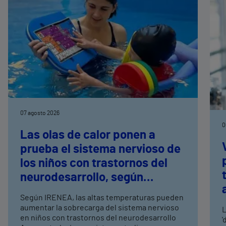
07 agosto 2026
0
Las olas de calor ponen a
prueba el sistema nervioso de
los niños con trastornos del
neurodesarrollo, según
expertos en
Según IRENEA, las altas temperaturas pueden
neurorrehabilitación
aumentar la sobrecarga del sistema nervioso
L
pediátrica de Vithas
en niños con trastornos del neurodesarrollo
'