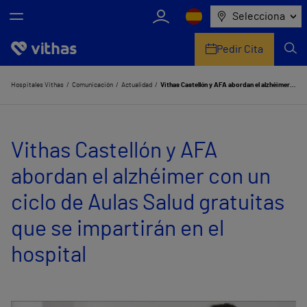
Selecciona
Pedir Cita
Nosotros
Hospitales Vithas
Comunicación
Actualidad
Vithas Castellón y AFA abordan el alzhéimer con un ciclo de Aulas Salud gratuitas que se impartirán en el hospital
Centros
Vithas Castellón y AFA
Servicios de salud
abordan el alzhéimer con un
Equipo médico y asistencial
ciclo de Aulas Salud gratuitas
Información útil
que se impartirán en el
Comunicación
hospital