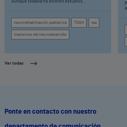
Aunque todavía no existen estudios
p
específicos, la evidencia científica permite
a
comprender por qué el calor puede influir en la
c
atención, la regulación emocional y la
d
neurorehabilitación pediátrica
TDAH
tea
conducta
s
trastornos del neurodesarrollo
Ver todas
Ponte en contacto con nuestro
departamento de comunicación