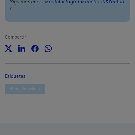
Síguenos en:
LinkedIn
Instagram
Facebook
X
Youtub
e
Compartir
Etiquetas
VithasBarcelona