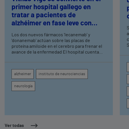
primer hospital gallego en
tratar a pacientes de
alzhéimer en fase leve con
S
terapias antiamiloide
a
Los dos nuevos fármacos 'lecanemab' y
c
'donanemab' actúan sobre las placas de
S
proteína amiloide en el cerebro para frenar el
avance de la enfermedad El hospital cuenta
con cuatro neurólogos y tecnología de
diagnóstico por imagen para el exhaustivo
seguimiento clínico de cada paciente
alzheimer
instituto de neurociencias
neurología
Ver todas