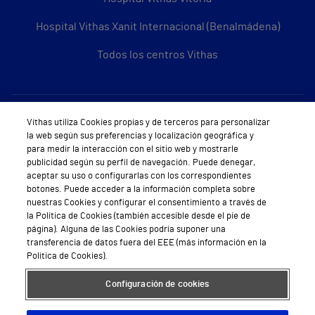
Hospital Vithas Xanit Internacional (Benalmádena)
Todos los centros Vithas
Sobre Vithas
Vithas utiliza Cookies propias y de terceros para personalizar
la web según sus preferencias y localización geográfica y
Quiénes somos
para medir la interacción con el sitio web y mostrarle
publicidad según su perfil de navegación. Puede denegar,
Trabajar en Vithas
aceptar su uso o configurarlas con los correspondientes
botones. Puede acceder a la información completa sobre
Teléfono Cita Médica
nuestras Cookies y configurar el consentimiento a través de
la Política de Cookies (también accesible desde el pie de
Teléfono Atención al Cliente
página). Alguna de las Cookies podría suponer una
transferencia de datos fuera del EEE (más información en la
Política de seguridad y salud en el trabajo
Política de Cookies).
Conoce a Supervita
Configuración de cookies