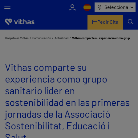
Selecciona
Pedir Cita
Nosotros
Hospitales Vithas
Comunicación
Actualidad
Vithas comparte su experiencia como grupo sanitario líder en sostenibilidad en las primeras jornadas de la Associació Sostenibilitat, Educació i Salut
Centros
Vithas comparte su
Servicios de salud
experiencia como grupo
Equipo médico y asistencial
sanitario líder en
Información útil
sostenibilidad en las primeras
Comunicación
jornadas de la Associació
Sostenibilitat, Educació i