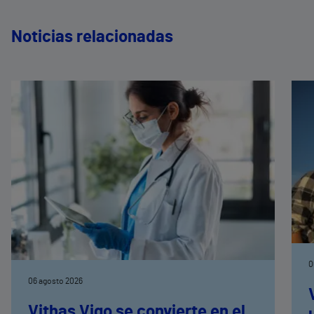
Noticias relacionadas
0
06 agosto 2026
Vithas Vigo se convierte en el