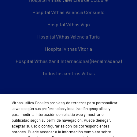
Hospital Vithas Valencia 9 de Octubre
Hospital Vithas Valencia Consuelo
Hospital Vithas Vigo
Hospital Vithas Valencia Turia
Hospital Vithas Vitoria
Hospital Vithas Xanit Internacional (Benalmádena)
Todos los centros Vithas
Sobre Vithas
Vithas utiliza Cookies propias y de terceros para personalizar
la web según sus preferencias y localización geográfica y
Quiénes somos
para medir la interacción con el sitio web y mostrarle
publicidad según su perfil de navegación. Puede denegar,
Trabajar en Vithas
aceptar su uso o configurarlas con los correspondientes
botones. Puede acceder a la información completa sobre
Teléfono Cita Médica