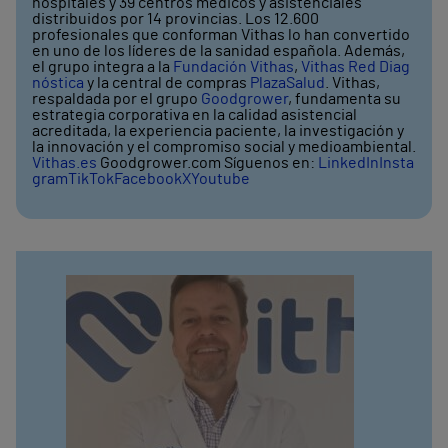
hospitales y 39 centros médicos y asistenciales
distribuidos por 14 provincias. Los 12.600
profesionales que conforman Vithas lo han convertido
en uno de los líderes de la sanidad española. Además,
el grupo integra a la
Fundación Vithas
,
Vithas Red Diag
nóstica
y la central de compras
PlazaSalud
. Vithas,
respaldada por el grupo
Goodgrower
, fundamenta su
estrategia corporativa en la calidad asistencial
acreditada, la experiencia paciente, la investigación y
la innovación y el compromiso social y medioambiental.
Vithas.es
Goodgrower.com Síguenos en:
LinkedIn
Insta
gram
TikTok
Facebook
X
Youtube