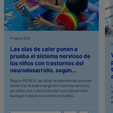
07 agosto 2026
0
Las olas de calor ponen a
prueba el sistema nervioso de
los niños con trastornos del
neurodesarrollo, según
expertos en
Según IRENEA, las altas temperaturas pueden
neurorrehabilitación
aumentar la sobrecarga del sistema nervioso
L
pediátrica de Vithas
en niños con trastornos del neurodesarrollo
'
Aunque todavía no existen estudios
p
específicos, la evidencia científica permite
a
comprender por qué el calor puede influir en la
c
atención, la regulación emocional y la
d