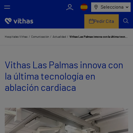
Selecciona
Pedir Cita
Nosotros
Hospitales Vithas
Comunicación
Actualidad
Vithas Las Palmas innova con la última tecnología en ablación cardiaca
Centros
Vithas Las Palmas innova con
Servicios de salud
la última tecnología en
Equipo médico y asistencial
ablación cardiaca
Información útil
Comunicación