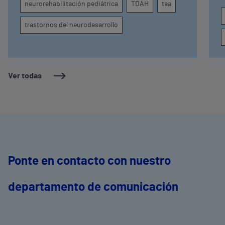
neurorehabilitación pediátrica
TDAH
tea
conducta
s
trastornos del neurodesarrollo
Ver todas
Ponte en contacto con nuestro
departamento de comunicación