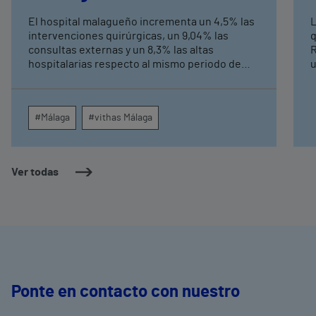
externas y altas hospitalarias
El hospital malagueño incrementa un 4,5% las
L
intervenciones quirúrgicas, un 9,04% las
q
consultas externas y un 8,3% las altas
R
hospitalarias respecto al mismo periodo de
u
2025, consolidando su crecimiento asistencial.
e
La red de centros médicos de Vithas en la
N
provincia dispara un 140% las intervenciones
c
#Málaga
#vithas Málaga
quirúrgicas ambulatorias y un 7% las consultas
e
externas, con un papel destacado de unidades
g
como oftalmología, aparato digestivo,
c
dermatología y cirugía general.
c
Ver todas
m
e
Ponte en contacto con nuestro