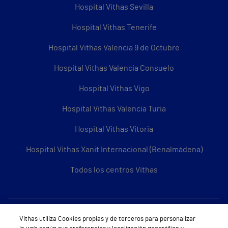
Hospital Vithas Sevilla
Hospital Vithas Tenerife
Hospital Vithas Valencia 9 de Octubre
Hospital Vithas Valencia Consuelo
Hospital Vithas Vigo
Hospital Vithas Valencia Turia
Hospital Vithas Vitoria
Hospital Vithas Xanit Internacional (Benalmádena)
Todos los centros Vithas
Sobre Vithas
Vithas utiliza Cookies propias y de terceros para personalizar