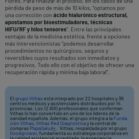
Flores. Para finalizar el proceso, en los casos de una
pérdida de peso de más de 10 kilos, “optamos por
una corrección con
ácido hialurónico estructural,
apostamos por bioestimuladores, técnicas
HIFU/RF y hilos tensores
”. Entre las principales
ventajas de la medicina estética, frente a opciones
más intervencionistas “podemos desarrollar
procedimientos no quirúrgicos, seguros y
reversibles cuyos resultados son inmediatos y
progresivos. Todo ello con el objetivo de ofrecer una
recuperación rápida y mínima baja laboral”.
El
grupo Vithas
está integrado por 22 hospitales y 39
centros médicos y asistenciales distribuidos por 14
provincias. Los 12.600 profesionales que conforman
Vithas lo han convertido en uno de los líderes de la
sanidad española. Además, el grupo integra a la
Funda
ción Vithas
,
Vithas Red Diagnóstica
y la central de
compras
PlazaSalud
+
. Vithas, respaldada por el grupo
Goodgrower
, fundamenta su estrategia corporativa en
la calidad asistencial acreditada, la experiencia