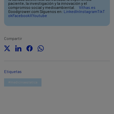
paciente, la investigación y la innovación y el
compromiso social y medioambiental.
Vithas.es
Goodgrower.com Síguenos en:
LinkedIn
Instagram
TikT
ok
Facebook
X
Youtube
Compartir
Etiquetas
#medicinaestetica