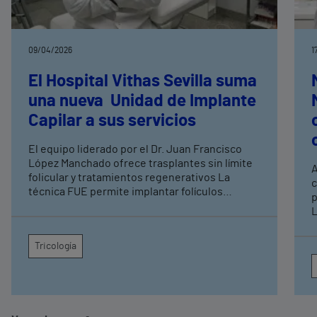
09/04/2026
1
El Hospital Vithas Sevilla suma
una nueva Unidad de Implante
Capilar a sus servicios
El equipo liderado por el Dr. Juan Francisco
López Manchado ofrece trasplantes sin límite
A
folicular y tratamientos regenerativos La
c
técnica FUE permite implantar folículos
p
propios aumentando la tasa de éxito del
L
injerto capilar
r
p
Tricología