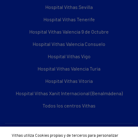
Hospital Vithas Sevilla
Hospital Vithas Tenerife
Hospital Vithas Valencia 9 de Octubre
Hospital Vithas Valencia Consuelo
Hospital Vithas Vigo
Hospital Vithas Valencia Turia
Hospital Vithas Vitoria
Hospital Vithas Xanit Internacional (Benalmádena)
Todos los centros Vithas
Sobre Vithas
Vithas utiliza Cookies propias y de terceros para personalizar