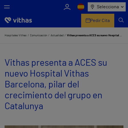
Selecciona
Pedir Cita
Nosotros
Hospitales Vithas
Comunicación
Actualidad
Vithas presenta a ACES su nuevo Hospital Vithas Barcelona, pilar del crecimiento del grupo en Catalunya
Centros
Vithas presenta a ACES su
Servicios de salud
nuevo Hospital Vithas
Equipo médico y asistencial
Barcelona, pilar del
Información útil
crecimiento del grupo en
Comunicación
Catalunya