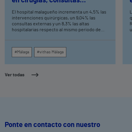
en cirugías, consultas
externas y altas hospitalarias
El hospital malagueño incrementa un 4,5% las
L
intervenciones quirúrgicas, un 9,04% las
q
consultas externas y un 8,3% las altas
R
hospitalarias respecto al mismo periodo de
u
2025, consolidando su crecimiento asistencial.
e
La red de centros médicos de Vithas en la
N
provincia dispara un 140% las intervenciones
c
#Málaga
#vithas Málaga
quirúrgicas ambulatorias y un 7% las consultas
e
externas, con un papel destacado de unidades
g
como oftalmología, aparato digestivo,
c
dermatología y cirugía general.
c
Ver todas
m
e
Ponte en contacto con nuestro