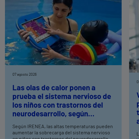
07 agosto 2026
0
Las olas de calor ponen a
prueba el sistema nervioso de
los niños con trastornos del
neurodesarrollo, según
expertos en
Según IRENEA, las altas temperaturas pueden
neurorrehabilitación
aumentar la sobrecarga del sistema nervioso
L
en niños con trastornos del neurodesarrollo