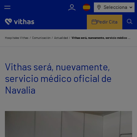
Selecciona
Pedir Cita
Nosotros
Hospitales Vithas
Comunicación
Actualidad
Vithas será, nuevamente, servicio médico oficial de Navalia
Centros
Vithas será, nuevamente,
Servicios de salud
servicio médico oficial de
Equipo médico y asistencial
Navalia
Información útil
Comunicación