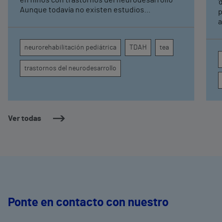
pediátrica de Vithas
'
Aunque todavía no existen estudios
p
específicos, la evidencia científica permite
a
comprender por qué el calor puede influir en la
c
atención, la regulación emocional y la
d
neurorehabilitación pediátrica
TDAH
tea
conducta
s
trastornos del neurodesarrollo
Ver todas
Ponte en contacto con nuestro