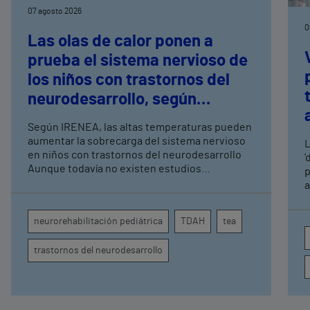
07 agosto 2026
0
Las olas de calor ponen a
prueba el sistema nervioso de
los niños con trastornos del
neurodesarrollo, según
expertos en
Según IRENEA, las altas temperaturas pueden
neurorrehabilitación
aumentar la sobrecarga del sistema nervioso
L
pediátrica de Vithas
en niños con trastornos del neurodesarrollo
'
Aunque todavía no existen estudios
p
específicos, la evidencia científica permite
a
comprender por qué el calor puede influir en la
c
atención, la regulación emocional y la
d
neurorehabilitación pediátrica
TDAH
tea
conducta
s
trastornos del neurodesarrollo