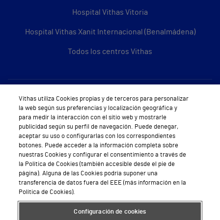
Hospital Vithas Vitoria
Hospital Vithas Xanit Internacional (Benalmádena)
Todos los centros Vithas
Sobre Vithas
Vithas utiliza Cookies propias y de terceros para personalizar
la web según sus preferencias y localización geográfica y
Quiénes somos
para medir la interacción con el sitio web y mostrarle
publicidad según su perfil de navegación. Puede denegar,
Trabajar en Vithas
aceptar su uso o configurarlas con los correspondientes
botones. Puede acceder a la información completa sobre
Teléfono Cita Médica
nuestras Cookies y configurar el consentimiento a través de
la Política de Cookies (también accesible desde el pie de
Teléfono Atención al Cliente
página). Alguna de las Cookies podría suponer una
transferencia de datos fuera del EEE (más información en la
Política de seguridad y salud en el trabajo
Política de Cookies).
Conoce a Supervita
Configuración de cookies