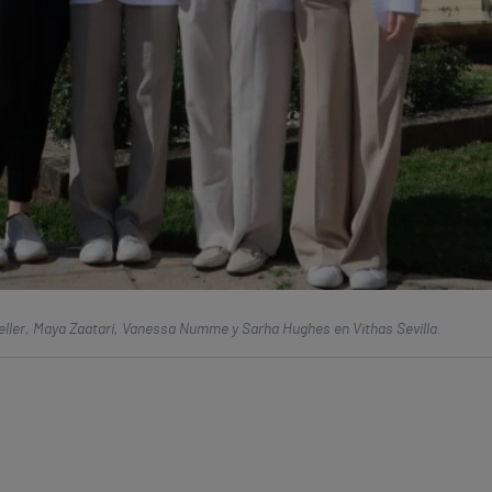
ller, Maya Zaatari, Vanessa Numme y Sarha Hughes en
Vithas
Sevilla
.