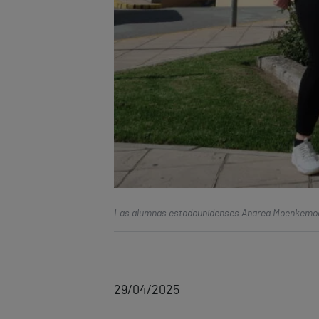
Las
a
lumnas estadounidenses
A
narea Moenkemoe
29/04/2025