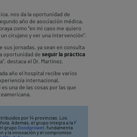
ica, nos da la oportunidad de
 segundo año de asociación médica,
ubraya como “en mi caso me quiero
 un cirujano y ver una intervención”.
e sus jornadas, ya sean en consulta
la oportunidad de
seguir la práctica
, destaca el Dr. Martínez.
da año el hospital recibe varios
periencia internacional,
 es una de las cosas por las que
rteamericana.
tribuidos por 14 provincias. Los
ñola. Además, el grupo integra a la
F
 el grupo
Goodgrower
, fundamenta
ión y la innovación y el compromiso