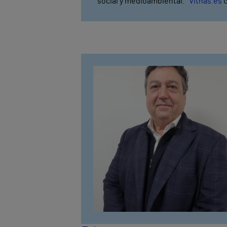
social y medioambiental.
Vithas.es
G