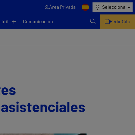
Área Privada
Selecciona
 útil
Comunicación
Pedir Cita
tes
 asistenciales