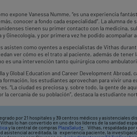
 como expone Vanessa Numme, “es una experiencia fantást
emás, conocer a fondo cada especialidad”. La alumna de
unidenses tienen su primer contacto con la medicina, s
ia y Ginecología, y por primera vez he podido acompañar a
os asisten como oyentes a especialistas de Vithas durant
uedan ver cómo es el trato al paciente, además de tener 
es una intervención tanto quirúrgica como ambulatoria”
lla y Global Education and Career Development Abroad, ca
 formación, los estudiantes aprovechan para vivir una ex
s. “La ciudad es preciosa y, sobre todo, la gente de aquí
r la cercanía de su población”, destaca la estudiante no
egrado por 21 hospitales y 39 centros médicos y asistenciales dis
ithas lo han convertido en uno de los líderes de la sanidad espa
tica
y la central de compras
PlazaSalud
+
. Vithas, respaldada por
ad asistencial acreditada, la experiencia paciente, la investigac