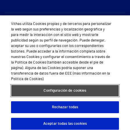
Sobre Vithas
Vithas utiliza Cookies propias y de terceros para personalizar
la web según sus preferencias y localización geográfica y
Quiénes somos
para medir la interacción con el sitio web y mostrarle
publicidad según su perfil de navegación. Puede denegar,
Trabajar en Vithas
aceptar su uso o configurarlas con los correspondientes
botones. Puede acceder a la información completa sobre
Teléfono Cita Médica
nuestras Cookies y configurar el consentimiento a través de
la Política de Cookies (también accesible desde el pie de
Teléfono Atención al Cliente
página). Alguna de las Cookies podría suponer una
transferencia de datos fuera del EEE (más información en la
Política de seguridad y salud en el trabajo
Política de Cookies).
Conoce a Supervita
Configuración de cookies
Rechazar todas
Aviso Legal
Política de cookies
Política de privacidad
Mapa web
Protección de datos
Aceptar todas las cookies
Descargar App
Pedir cita
© 2026 Vithas. Todos los derechos reservados.