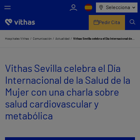
Selecciona
Pedir Cita
Nosotros
Hospitales Vithas
Comunicación
Actualidad
Vithas Sevilla celebra el Día Internacional de la Salud de la Mujer con una charla sobre salud cardiovascular y metabólica
Centros
Vithas Sevilla celebra el Día
Servicios de salud
Internacional de la Salud de la
Equipo médico y asistencial
Mujer con una charla sobre
Información útil
salud cardiovascular y
Comunicación
metabólica