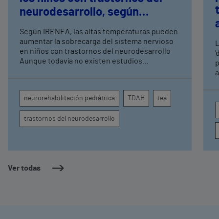
neurodesarrollo, según
expertos en
Según IRENEA, las altas temperaturas pueden
neurorrehabilitación
aumentar la sobrecarga del sistema nervioso
L
pediátrica de Vithas
en niños con trastornos del neurodesarrollo
'
Aunque todavía no existen estudios
p
específicos, la evidencia científica permite
a
comprender por qué el calor puede influir en la
c
atención, la regulación emocional y la
d
neurorehabilitación pediátrica
TDAH
tea
conducta
s
trastornos del neurodesarrollo
Ver todas