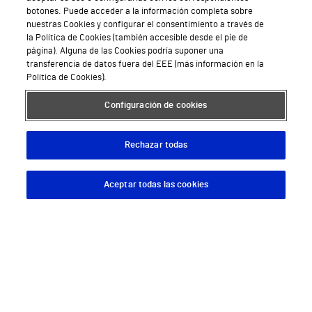
Hospital Vithas Lleida
botones. Puede acceder a la información completa sobre
nuestras Cookies y configurar el consentimiento a través de
Hospital Universitario Vithas Madrid Aravaca
la Política de Cookies (también accesible desde el pie de
página). Alguna de las Cookies podría suponer una
Hospital Universitario Vithas Madrid Arturo Soria
transferencia de datos fuera del EEE (más información en la
Política de Cookies).
Hospital Universitario Vithas Madrid La Milagrosa
Configuración de cookies
Hospital Vithas Málaga
Hospital Vithas Medimar
Rechazar todas
Hospital Vithas Sevilla
Aceptar todas las cookies
Descargar App
Pedir cita
Hospital Vithas Tenerife
Hospital Vithas Valencia 9 de Octubre
Hospital Vithas Valencia Consuelo
Hospital Vithas Vigo
Hospital Vithas Valencia Turia