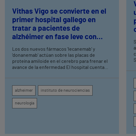
Vithas Vigo se convierte en el
primer hospital gallego en
tratar a pacientes de
alzhéimer en fase leve con
S
terapias antiamiloide
a
Los dos nuevos fármacos 'lecanemab' y
c
'donanemab' actúan sobre las placas de
S
proteína amiloide en el cerebro para frenar el
avance de la enfermedad El hospital cuenta
con cuatro neurólogos y tecnología de
diagnóstico por imagen para el exhaustivo
seguimiento clínico de cada paciente
alzheimer
instituto de neurociencias
neurología