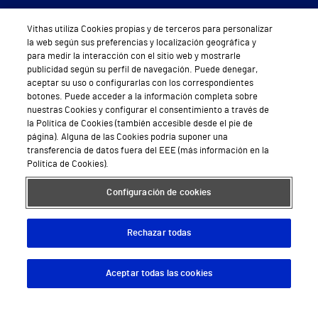
Servicios de salud privada
Vithas utiliza Cookies propias y de terceros para personalizar
Urgencias
la web según sus preferencias y localización geográfica y
para medir la interacción con el sitio web y mostrarle
Equipo médico y asistencial
publicidad según su perfil de navegación. Puede denegar,
aceptar su uso o configurarlas con los correspondientes
Especialidades médicas
botones. Puede acceder a la información completa sobre
nuestras Cookies y configurar el consentimiento a través de
la Política de Cookies (también accesible desde el pie de
Aseguradoras
página). Alguna de las Cookies podría suponer una
transferencia de datos fuera del EEE (más información en la
Pide cita médica
Política de Cookies).
Área privada
Configuración de cookies
Empresas
Rechazar todas
Aceptar todas las cookies
Hospitales Privados
Descargar App
Pedir cita
Hospital Vithas Aguas Vivas