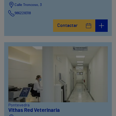
Calle Troncoso, 3
986228318
Avenida de Vigo, 5
Contactar
986841100
Calle Alfredo Vicenti, 42
981067066
Pontevedra
Vithas Red Veterinaria