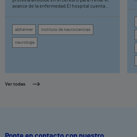
proteína amiloide en el cerebro para frenar el
avance de la enfermedad El hospital cuenta
con cuatro neurólogos y tecnología de
diagnóstico por imagen para el exhaustivo
seguimiento clínico de cada paciente
alzheimer
instituto de neurociencias
neurología
Ver todas
Ponte en contacto con nuestro