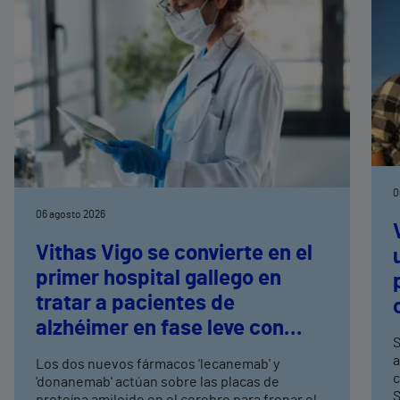
0
06 agosto 2026
Vithas Vigo se convierte en el
primer hospital gallego en
tratar a pacientes de
alzhéimer en fase leve con
S
terapias antiamiloide
a
Los dos nuevos fármacos 'lecanemab' y
c
'donanemab' actúan sobre las placas de
S